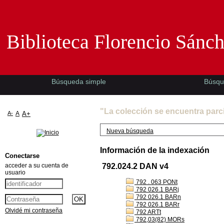
Biblioteca Florencio Sánchez -EMAD-
Biblioteca Florencio Sánc
Búsqueda simple
Búsqu
"La colección se encuentra parc
A-
A
A+
Nueva búsqueda
Información de la indexación
Conectarse
acceder a su cuenta de
792.024.2 DAN v4
usuario
792 . 063 PONt
792 026.1 BARj
792 026.1 BARn
792 026.1 BARr
Olvidé mi contraseña
792 ARTt
792,03(82) MORs