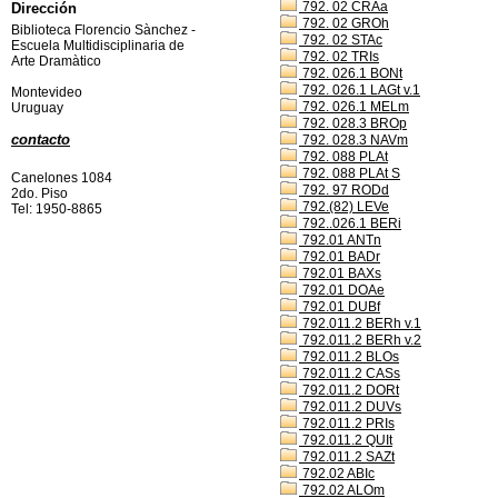
792. 02 CRAa
Dirección
792. 02 GROh
Biblioteca Florencio Sànchez -
792. 02 STAc
Escuela Multidisciplinaria de
792. 02 TRIs
Arte Dramàtico
792. 026.1 BONt
792. 026.1 LAGt v.1
Montevideo
792. 026.1 MELm
Uruguay
792. 028.3 BROp
contacto
792. 028.3 NAVm
792. 088 PLAt
792. 088 PLAt S
Canelones 1084
792. 97 RODd
2do. Piso
792.(82) LEVe
Tel: 1950-8865
792..026.1 BERi
792.01 ANTn
792.01 BADr
792.01 BAXs
792.01 DOAe
792.01 DUBf
792.011.2 BERh v.1
792.011.2 BERh v.2
792.011.2 BLOs
792.011.2 CASs
792.011.2 DORt
792.011.2 DUVs
792.011.2 PRIs
792.011.2 QUIt
792.011.2 SAZt
792.02 ABIc
792.02 ALOm