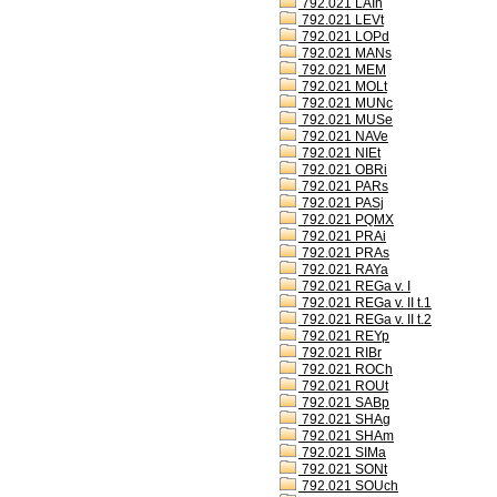
792.021 LAIh
792.021 LEVt
792.021 LOPd
792.021 MANs
792.021 MEM
792.021 MOLt
792.021 MUNc
792.021 MUSe
792.021 NAVe
792.021 NIEt
792.021 OBRi
792.021 PARs
792.021 PASj
792.021 PQMX
792.021 PRAi
792.021 PRAs
792.021 RAYa
792.021 REGa v. I
792.021 REGa v. II t.1
792.021 REGa v. II t.2
792.021 REYp
792.021 RIBr
792.021 ROCh
792.021 ROUt
792.021 SABp
792.021 SHAg
792.021 SHAm
792.021 SIMa
792.021 SONt
792.021 SOUch