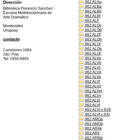
862 ALAu
Dirección
862 ALBa
Biblioteca Florencio Sànchez -
862 ALBn
Escuela Multidisciplinaria de
862 ALBt
Arte Dramàtico
862 ALF
862 ALOc
Montevideo
862 ALOe
Uruguay
862 ALOf
contacto
862 ALOh
862 ALOj
862 ALOp
Canelones 1084
862 ALOr
2do. Piso
862 ALVa
Tel: 1950-8865
862 ALVb
862 ALVc
862 ALVd
862 ALVe
862 ALVf
862 ALVg
862 ALVm
862 ALVn
862 ALVr
862 ALVt
862 ALVt v XVII
862 ALVt v XXI
862 AMOa
862 AMOd
862 ARAk
862 ARIl
862 ARMe