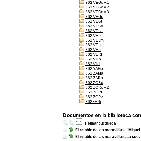
862 VEGo v.1
862 VEGo v.2
862 VEGo v.3
862 VEGp
862 VEGt
862 VEGv
862 VELa
862 VELc
862 VELm
862 VELr
862 VELt
862 VERf
862 VILb
862 VIUi
862 YAGb
862 ZAMa
862 ZARh
862 ZORd
862 ZORo v.2
862 ZORt
862 ZORz
862BENi
Documentos en la biblioteca con 
Refinar búsqueda
El retablo de las maravilllas.
/
Miguel
El retablo de las maravilllas. La cu