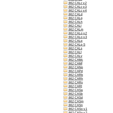
862 CALc v.2
862 CALc v.3
862 CALc v.4
862 CALd
862 CALg
862 CALh
862 CALl
862 CALm
862 CALo v.2
862 CALo v.3
862 CALp
862 CALp S
862 CALs
862 CALt
862 CALv
862 CAMc
862 CAMf
862 CANp
862 CAPd
862 CARb
862 CARh
862 CARs
862 CARt
862 CASa
862 CASb
862 CASd
862 CASm
862 CASn
862 CASo v.1
862 CASo v.2