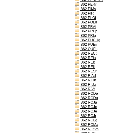
862 PERo v.3
862 PERr
862 PIMs
862 PIR
862 PLOt
862 POLd
862 PRAi
862 PREp
862 PRIg
862 PUCHg
862 PUEm
862 QUEs
862 RECt
862 REIa
862 REIc
862 REIl
862 RESr
862 RIAd
862 RIOh
862 RIUa
862 RIVt
862 RODp
862 RODu
862 ROJa
862 ROJc
862 ROJe
862 ROJr
862 ROLg
862 ROMa
862 ROSm