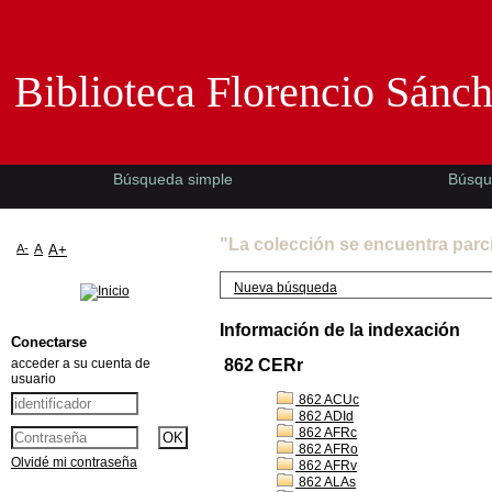
Biblioteca Florencio Sánchez -EMAD-
Biblioteca Florencio Sánc
Búsqueda simple
Búsqu
"La colección se encuentra parc
A-
A
A+
Nueva búsqueda
Información de la indexación
Conectarse
acceder a su cuenta de
862 CERr
usuario
862 ACUc
862 ADId
862 AFRc
862 AFRo
Olvidé mi contraseña
862 AFRv
862 ALAs