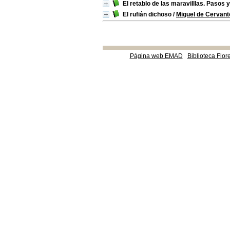
El retablo de las maravilllas. Pasos
El rufián dichoso
/
Miguel de Cervan
Página web EMAD
Biblioteca Flor