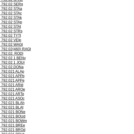
792.02 SERq
792.02 STAa
792.02 STAc
792.02 STAk
792.02 STAp
792.02 STAt
792.02 STRs
792.02 TYTt
792.02 VEIp
792.02 WAGt
792.02(460) RAGt
792.02. RODl
792.02.1 BENv
792.02.1 JOUr
792.02.DONa
792.021 ALAp
792.021 APPb
792.021 APPe
792.021 ARId
792.021 AROe
792.021 ARTe
792.021 ASOc
792.021 BLAh
792.021 BLAt
792.021 BONe
792.021 BOUd
792.021 BOWm
792.021 BREe
792.021 BROd