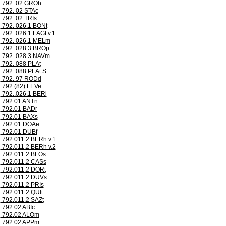
792. 02 GROh
792. 02 STAc
792. 02 TRIs
792. 026.1 BONt
792. 026.1 LAGt v.1
792. 026.1 MELm
792. 028.3 BROp
792. 028.3 NAVm
792. 088 PLAt
792. 088 PLAt S
792. 97 RODd
792.(82) LEVe
792..026.1 BERi
792.01 ANTn
792.01 BADr
792.01 BAXs
792.01 DOAe
792.01 DUBf
792.011.2 BERh v.1
792.011.2 BERh v.2
792.011.2 BLOs
792.011.2 CASs
792.011.2 DORt
792.011.2 DUVs
792.011.2 PRIs
792.011.2 QUIt
792.011.2 SAZt
792.02 ABIc
792.02 ALOm
792.02 APPm