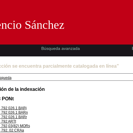
Florencio Sánchez -EMAD-
encio Sánchez
Búsqueda avanzada
cción se encuentra parcialmente catalogada en línea"
squeda
ión de la indexación
3 PONt
792 026.1 BARj
792 026.1 BARn
792 026.1 BARr
792 ARTt
792,03(82) MORs
792. 02 CRAa