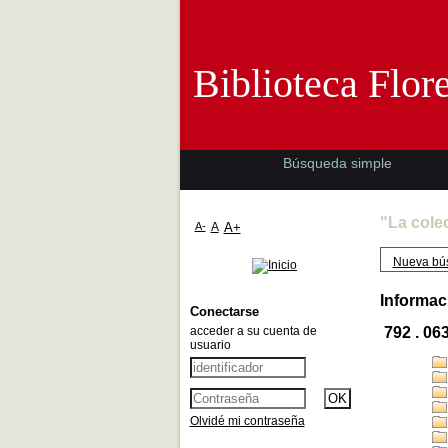
Biblioteca 
Biblioteca Flor
Búsqueda simple
"La cole
A-
A
A+
Nueva bú
Informac
Conectarse
acceder a su cuenta de
792 . 06
usuario
Olvidé mi contraseña