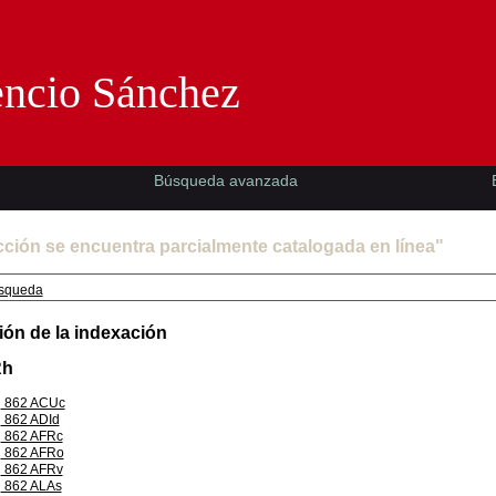
Florencio Sánchez -EMAD-
encio Sánchez
Búsqueda avanzada
cción se encuentra parcialmente catalogada en línea"
squeda
ión de la indexación
Rh
862 ACUc
862 ADId
862 AFRc
862 AFRo
862 AFRv
862 ALAs