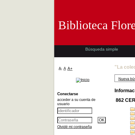
Biblioteca 
Biblioteca Flor
Búsqueda simple
"La cole
A-
A
A+
Nueva bú
Informac
Conectarse
acceder a su cuenta de
862 CE
usuario
Olvidé mi contraseña