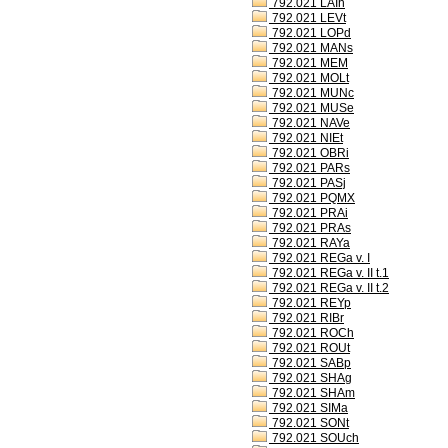
792.021 LAIh
792.021 LEVt
792.021 LOPd
792.021 MANs
792.021 MEM
792.021 MOLt
792.021 MUNc
792.021 MUSe
792.021 NAVe
792.021 NIEt
792.021 OBRi
792.021 PARs
792.021 PASj
792.021 PQMX
792.021 PRAi
792.021 PRAs
792.021 RAYa
792.021 REGa v. I
792.021 REGa v. II t.1
792.021 REGa v. II t.2
792.021 REYp
792.021 RIBr
792.021 ROCh
792.021 ROUt
792.021 SABp
792.021 SHAg
792.021 SHAm
792.021 SIMa
792.021 SONt
792.021 SOUch