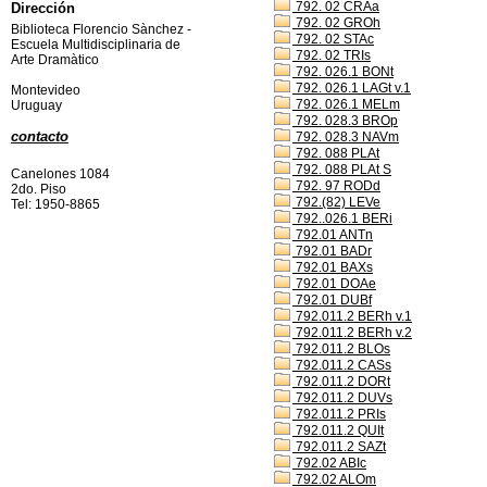
792. 02 CRAa
Dirección
792. 02 GROh
Biblioteca Florencio Sànchez -
792. 02 STAc
Escuela Multidisciplinaria de
792. 02 TRIs
Arte Dramàtico
792. 026.1 BONt
792. 026.1 LAGt v.1
Montevideo
792. 026.1 MELm
Uruguay
792. 028.3 BROp
contacto
792. 028.3 NAVm
792. 088 PLAt
792. 088 PLAt S
Canelones 1084
792. 97 RODd
2do. Piso
792.(82) LEVe
Tel: 1950-8865
792..026.1 BERi
792.01 ANTn
792.01 BADr
792.01 BAXs
792.01 DOAe
792.01 DUBf
792.011.2 BERh v.1
792.011.2 BERh v.2
792.011.2 BLOs
792.011.2 CASs
792.011.2 DORt
792.011.2 DUVs
792.011.2 PRIs
792.011.2 QUIt
792.011.2 SAZt
792.02 ABIc
792.02 ALOm