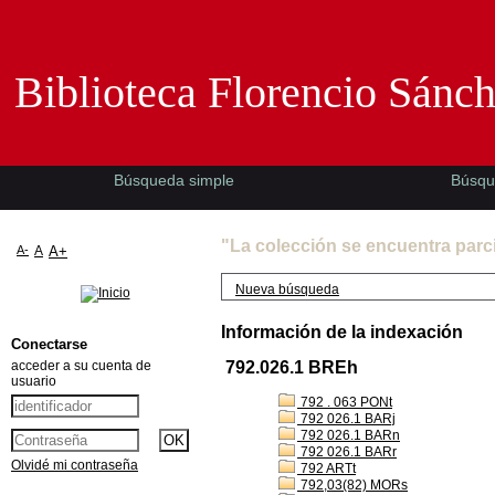
Biblioteca Florencio Sánchez -EMAD-
Biblioteca Florencio Sánc
Búsqueda simple
Búsqu
"La colección se encuentra parc
A-
A
A+
Nueva búsqueda
Información de la indexación
Conectarse
acceder a su cuenta de
792.026.1 BREh
usuario
792 . 063 PONt
792 026.1 BARj
792 026.1 BARn
792 026.1 BARr
Olvidé mi contraseña
792 ARTt
792,03(82) MORs