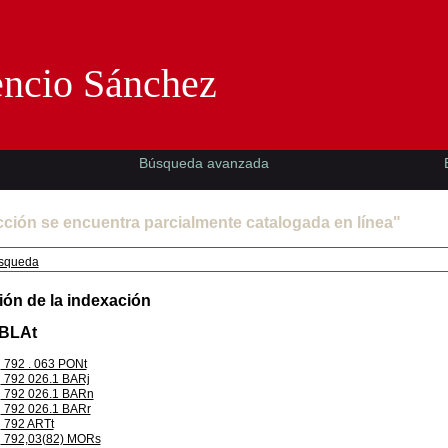
Florencio Sánchez -EMAD-
encio Sánchez
Búsqueda avanzada
cción se encuentra parcialmente catalogada en línea"
squeda
ión de la indexación
 BLAt
792 . 063 PONt
792 026.1 BARj
792 026.1 BARn
792 026.1 BARr
792 ARTt
792,03(82) MORs