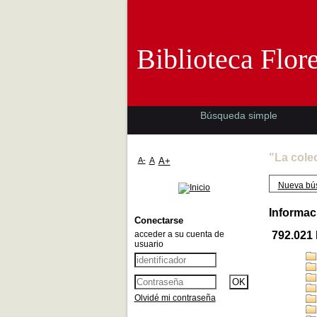
Biblioteca 
Biblioteca Flor
Búsqueda simple
"La cole
A-
A
A+
Nueva bú
Informac
Conectarse
acceder a su cuenta de
792.021
usuario
Olvidé mi contraseña