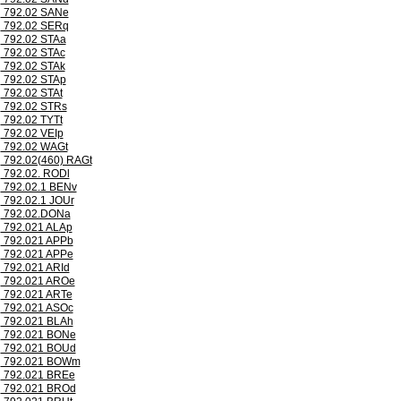
792.02 SANe
792.02 SERq
792.02 STAa
792.02 STAc
792.02 STAk
792.02 STAp
792.02 STAt
792.02 STRs
792.02 TYTt
792.02 VEIp
792.02 WAGt
792.02(460) RAGt
792.02. RODl
792.02.1 BENv
792.02.1 JOUr
792.02.DONa
792.021 ALAp
792.021 APPb
792.021 APPe
792.021 ARId
792.021 AROe
792.021 ARTe
792.021 ASOc
792.021 BLAh
792.021 BONe
792.021 BOUd
792.021 BOWm
792.021 BREe
792.021 BROd