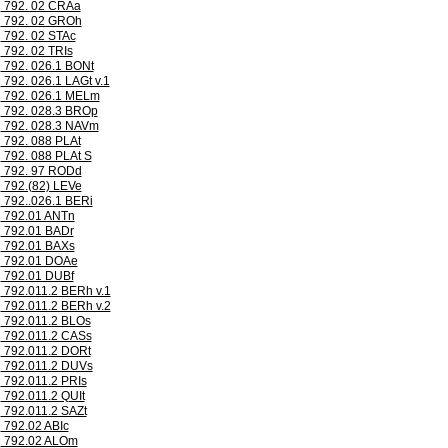
792. 02 CRAa
792. 02 GROh
792. 02 STAc
792. 02 TRIs
792. 026.1 BONt
792. 026.1 LAGt v.1
792. 026.1 MELm
792. 028.3 BROp
792. 028.3 NAVm
792. 088 PLAt
792. 088 PLAt S
792. 97 RODd
792.(82) LEVe
792..026.1 BERi
792.01 ANTn
792.01 BADr
792.01 BAXs
792.01 DOAe
792.01 DUBf
792.011.2 BERh v.1
792.011.2 BERh v.2
792.011.2 BLOs
792.011.2 CASs
792.011.2 DORt
792.011.2 DUVs
792.011.2 PRIs
792.011.2 QUIt
792.011.2 SAZt
792.02 ABIc
792.02 ALOm