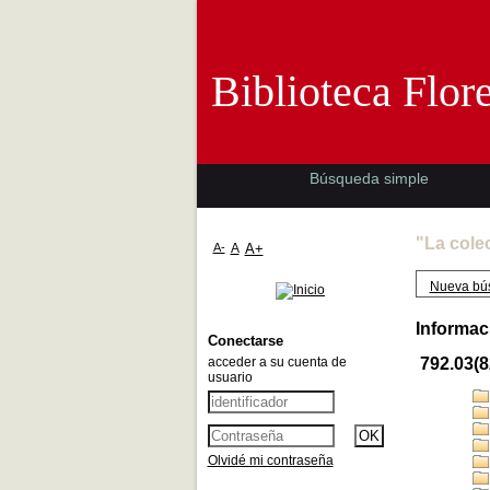
Biblioteca 
Biblioteca Flor
Búsqueda simple
"La cole
A-
A
A+
Nueva bú
Informac
Conectarse
acceder a su cuenta de
792.03(
usuario
Olvidé mi contraseña