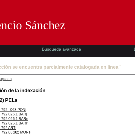
Florencio Sánchez -EMAD-
encio Sánchez
Búsqueda avanzada
cción se encuentra parcialmente catalogada en línea"
squeda
ión de la indexación
82) PELs
792 . 063 PONt
792 026.1 BARj
792 026.1 BARn
792 026.1 BARr
792 ARTt
792,03(82) MORs