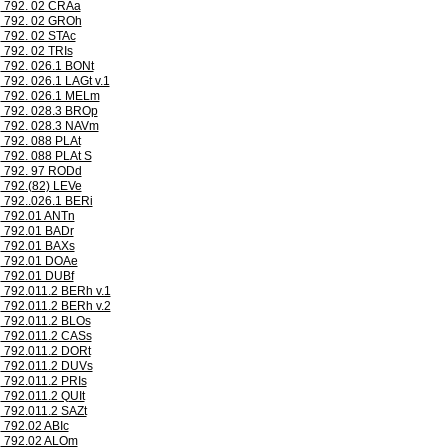
792. 02 CRAa
792. 02 GROh
792. 02 STAc
792. 02 TRIs
792. 026.1 BONt
792. 026.1 LAGt v.1
792. 026.1 MELm
792. 028.3 BROp
792. 028.3 NAVm
792. 088 PLAt
792. 088 PLAt S
792. 97 RODd
792.(82) LEVe
792..026.1 BERi
792.01 ANTn
792.01 BADr
792.01 BAXs
792.01 DOAe
792.01 DUBf
792.011.2 BERh v.1
792.011.2 BERh v.2
792.011.2 BLOs
792.011.2 CASs
792.011.2 DORt
792.011.2 DUVs
792.011.2 PRIs
792.011.2 QUIt
792.011.2 SAZt
792.02 ABIc
792.02 ALOm