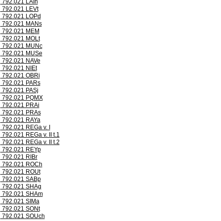
792.021 LAIh
792.021 LEVt
792.021 LOPd
792.021 MANs
792.021 MEM
792.021 MOLt
792.021 MUNc
792.021 MUSe
792.021 NAVe
792.021 NIEt
792.021 OBRi
792.021 PARs
792.021 PASj
792.021 PQMX
792.021 PRAi
792.021 PRAs
792.021 RAYa
792.021 REGa v. I
792.021 REGa v. II t.1
792.021 REGa v. II t.2
792.021 REYp
792.021 RIBr
792.021 ROCh
792.021 ROUt
792.021 SABp
792.021 SHAg
792.021 SHAm
792.021 SIMa
792.021 SONt
792.021 SOUch