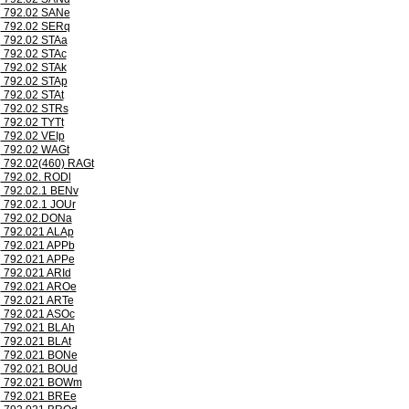
792.02 SANe
792.02 SERq
792.02 STAa
792.02 STAc
792.02 STAk
792.02 STAp
792.02 STAt
792.02 STRs
792.02 TYTt
792.02 VEIp
792.02 WAGt
792.02(460) RAGt
792.02. RODl
792.02.1 BENv
792.02.1 JOUr
792.02.DONa
792.021 ALAp
792.021 APPb
792.021 APPe
792.021 ARId
792.021 AROe
792.021 ARTe
792.021 ASOc
792.021 BLAh
792.021 BLAt
792.021 BONe
792.021 BOUd
792.021 BOWm
792.021 BREe