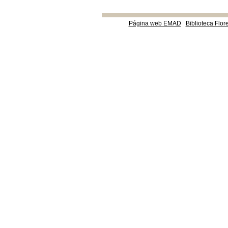
Página web EMAD
Biblioteca Flor