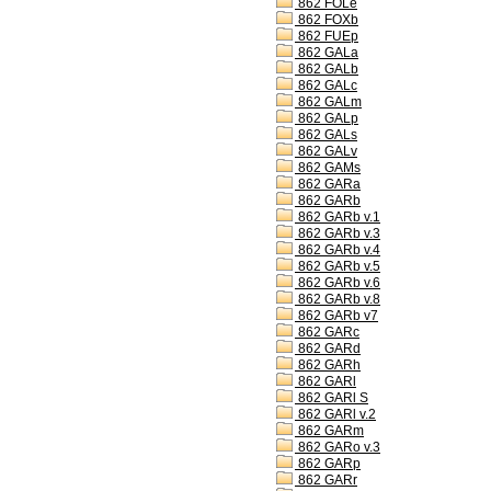
862 FOLe
862 FOXb
862 FUEp
862 GALa
862 GALb
862 GALc
862 GALm
862 GALp
862 GALs
862 GALv
862 GAMs
862 GARa
862 GARb
862 GARb v.1
862 GARb v.3
862 GARb v.4
862 GARb v.5
862 GARb v.6
862 GARb v.8
862 GARb v7
862 GARc
862 GARd
862 GARh
862 GARl
862 GARl S
862 GARl v.2
862 GARm
862 GARo v.3
862 GARp
862 GARr