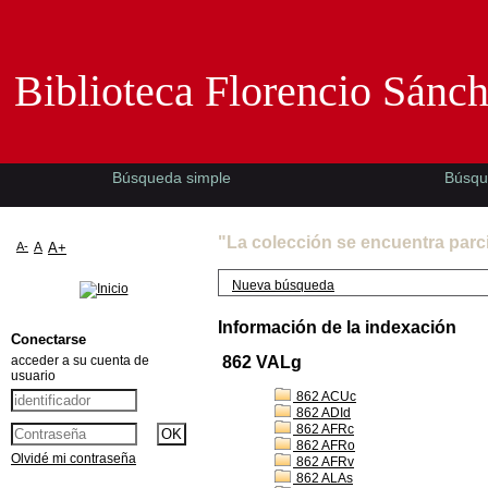
Biblioteca Florencio Sánchez -EMAD-
Biblioteca Florencio Sánc
Búsqueda simple
Búsqu
"La colección se encuentra parc
A-
A
A+
Nueva búsqueda
Información de la indexación
Conectarse
acceder a su cuenta de
862 VALg
usuario
862 ACUc
862 ADId
862 AFRc
862 AFRo
Olvidé mi contraseña
862 AFRv
862 ALAs