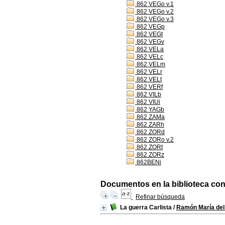
862 VEGo v.1
862 VEGo v.2
862 VEGo v.3
862 VEGp
862 VEGt
862 VEGv
862 VELa
862 VELc
862 VELm
862 VELr
862 VELt
862 VERf
862 VILb
862 VIUi
862 YAGb
862 ZAMa
862 ZARh
862 ZORd
862 ZORo v.2
862 ZORt
862 ZORz
862BENi
Documentos en la biblioteca con 
Refinar búsqueda
La guerra Carlista
/
Ramón María del 