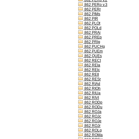
862 PERo v.2
862 PERo v.3
862 PERr
862 PIMs
862 PIR
862 PLOt
862 POLd
862 PRAi
862 PREp
862 PRIg
862 PUCHg
862 PUEm
862 QUEs
862 RECt
862 REIa
862 REIc
862 REIl
862 RESr
862 RIAd
862 RIOh
862 RIUa
862 RIVt
862 RODp
862 RODu
862 ROJa
862 ROJc
862 ROJe
862 ROJr
862 ROLg
862 ROMa