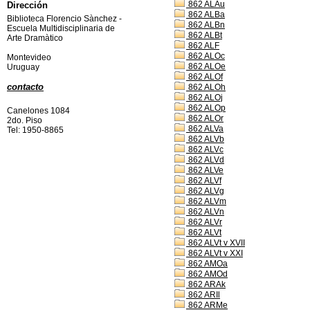
862 ALAu
Dirección
862 ALBa
Biblioteca Florencio Sànchez -
862 ALBn
Escuela Multidisciplinaria de
862 ALBt
Arte Dramàtico
862 ALF
862 ALOc
Montevideo
862 ALOe
Uruguay
862 ALOf
contacto
862 ALOh
862 ALOj
862 ALOp
Canelones 1084
862 ALOr
2do. Piso
862 ALVa
Tel: 1950-8865
862 ALVb
862 ALVc
862 ALVd
862 ALVe
862 ALVf
862 ALVg
862 ALVm
862 ALVn
862 ALVr
862 ALVt
862 ALVt v XVII
862 ALVt v XXI
862 AMOa
862 AMOd
862 ARAk
862 ARIl
862 ARMe