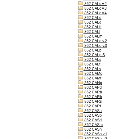
862 CALc v.2
862 CALc v.3
862 CALc v.4
862 CALd
862 CALg
862 CALh
862 CALl
862 CALm
862 CALo v.2
862 CALo v.3
862 CALp
862 CALp S
862 CALs
862 CALt
862 CALv
862 CAMc
862 CAMf
862 CANp
862 CAPd
862 CARb
862 CARh
862 CARs
862 CARt
862 CASa
862 CASb
862 CASd
862 CASm
862 CASn
862 CASo v.1
862 CASo v.2