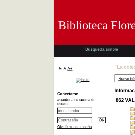
Biblioteca 
Biblioteca Flor
Búsqueda simple
"La cole
A-
A
A+
Nueva bú
Informac
Conectarse
acceder a su cuenta de
862 VAL
usuario
Olvidé mi contraseña