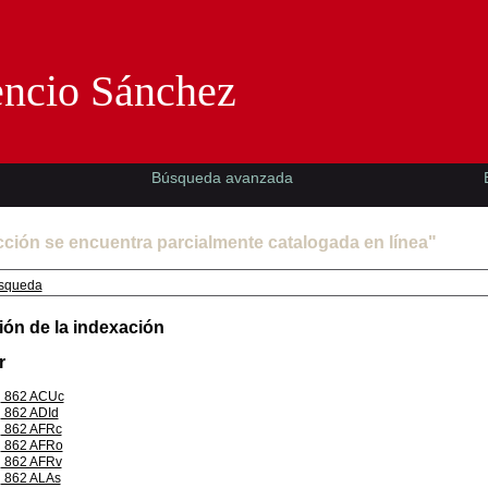
Florencio Sánchez -EMAD-
encio Sánchez
Búsqueda avanzada
cción se encuentra parcialmente catalogada en línea"
squeda
ión de la indexación
r
862 ACUc
862 ADId
862 AFRc
862 AFRo
862 AFRv
862 ALAs