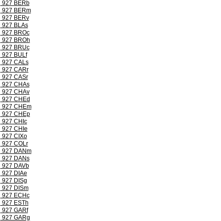
927 BERb
927 BERm
927 BERv
927 BLAs
927 BROc
927 BROh
927 BRUc
927 BULf
927 CALs
927 CARr
927 CASr
927 CHAs
927 CHAv
927 CHEd
927 CHEm
927 CHEp
927 CHIc
927 CHIe
927 CIXo
927 COLr
927 DANm
927 DANs
927 DAVb
927 DIAe
927 DISg
927 DISm
927 ECHc
927 ESTh
927 GARf
927 GARg