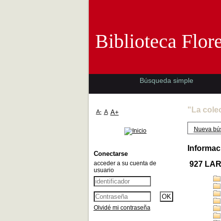
Biblioteca 
Biblioteca Flor
Búsqueda simple
"La cole
A-
A
A+
Nueva bú
Informac
Conectarse
acceder a su cuenta de
927 LAR
usuario
Olvidé mi contraseña