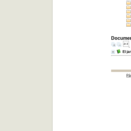
Documento
El ja
Pá