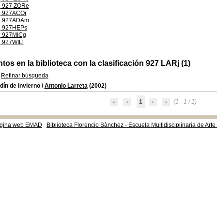
927 ZORe
927ACOr
927ADAm
927HEPs
927MICg
927WILl
s en la biblioteca con la clasificación 927 LARj (1)
Refinar búsqueda
rdín de invierno
/
Antonio Larreta
(2002)
1
(1 - 1 / 1)
gina web EMAD
Biblioteca Florencio Sànchez - Escuela Multidisciplinaria de Art