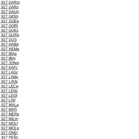
927 GARm
927 GARv
927 GAUn
927 GIOm
927 GOEo
927 GORl
927 GUEc
927 GURp
927 GUS
927 HABd
927 HEMa
927 IBAa
927 IBAj
927 JONm
927 KAFc
927 LAGc
927 LAMv
927 LAVb
927 LECe
927 LENc
927 LEOt
927 LISf
927 MALa
927 MATi
927 MERe
927 MILm
927 MOLf
927 MOLg
927 ONEl
927 PEÑc