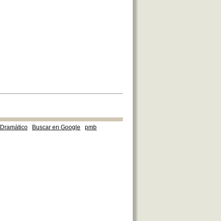
e Dramàtico
Buscar en Google
pmb