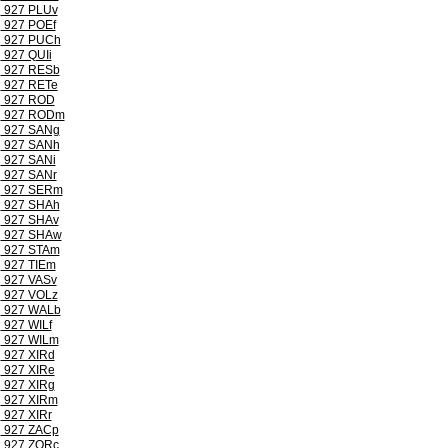
927 PLUv
927 POEf
927 PUCh
927 QUIi
927 RESb
927 RETe
927 ROD
927 RODm
927 SANg
927 SANh
927 SANi
927 SANr
927 SERm
927 SHAh
927 SHAv
927 SHAw
927 STAm
927 TIEm
927 VASv
927 VOLz
927 WALb
927 WILf
927 WILm
927 XIRd
927 XIRe
927 XIRg
927 XIRm
927 XIRr
927 ZACp
927 ZORc