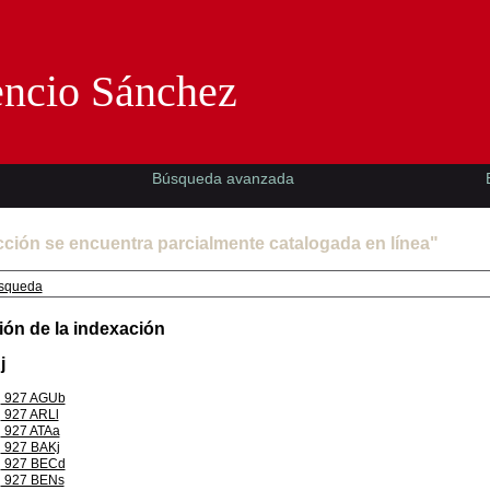
Florencio Sánchez -EMAD-
encio Sánchez
Búsqueda avanzada
cción se encuentra parcialmente catalogada en línea"
squeda
ión de la indexación
j
927 AGUb
927 ARLl
927 ATAa
927 BAKj
927 BECd
927 BENs