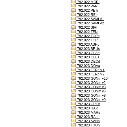
792.022 MORi
792.022 PARl
792.022 PETi
792.022 REIt
792.022 SAMt V1
792.022 SAMt V2
792.022 SIRl
792.022 TENi
792.022 TORc
792.022 TORi
792.023 ASHd
792.023 BRUs
792.023 CLAm
792.023 CLEs
792.023 DECd
792.023 DOAa
792.023 FERp v.1
792.023 FERp v.2
792.023 GONm v10
792.023 GONm v2
792.023 GONm v3
792.023 GONm v5
792.023 GONm v8
792.023 GONm v9
792.023 GREv
792.023 HAId
792.023 MARs
792.023 RALe
792.023 SANa
792.023 TRUh