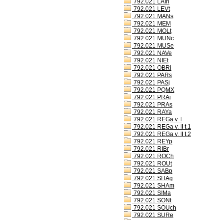
792.021 LAIh
792.021 LEVt
792.021 MANs
792.021 MEM
792.021 MOLt
792.021 MUNc
792.021 MUSe
792.021 NAVe
792.021 NIEt
792.021 OBRi
792.021 PARs
792.021 PASj
792.021 PQMX
792.021 PRAi
792.021 PRAs
792.021 RAYa
792.021 REGa v. I
792.021 REGa v. II t.1
792.021 REGa v. II t.2
792.021 REYp
792.021 RIBr
792.021 ROCh
792.021 ROUt
792.021 SABp
792.021 SHAg
792.021 SHAm
792.021 SIMa
792.021 SONt
792.021 SOUch
792.021 SURe