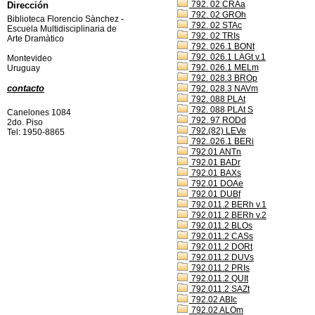
792. 02 CRAa
Dirección
792. 02 GROh
Biblioteca Florencio Sànchez -
792. 02 STAc
Escuela Multidisciplinaria de
792. 02 TRIs
Arte Dramàtico
792. 026.1 BONt
792. 026.1 LAGt v.1
Montevideo
792. 026.1 MELm
Uruguay
792. 028.3 BROp
contacto
792. 028.3 NAVm
792. 088 PLAt
792. 088 PLAt S
Canelones 1084
792. 97 RODd
2do. Piso
792.(82) LEVe
Tel: 1950-8865
792..026.1 BERi
792.01 ANTn
792.01 BADr
792.01 BAXs
792.01 DOAe
792.01 DUBf
792.011.2 BERh v.1
792.011.2 BERh v.2
792.011.2 BLOs
792.011.2 CASs
792.011.2 DORt
792.011.2 DUVs
792.011.2 PRIs
792.011.2 QUIt
792.011.2 SAZt
792.02 ABIc
792.02 ALOm