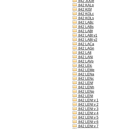
842 JOUe
842 KALp
842 KISf
842 KOLc
842 KOLs
842 LABc
842 LABs
842 LABt
842 LABt v1
842 LABt v2
842 LACa
842 LAGn
842 LAIt
842 LANi
842 LAVp
842 LEIc
842 LEMe
842 LENa
842 LENc
842 LENf
842 LENh
842 LENp
842 LENt
842 LENt v 1
842 LENt v 2
842 LENt v 3
842 LENt v 4
842 LENt v 5
842 LENt v 6
842 LENt v 7