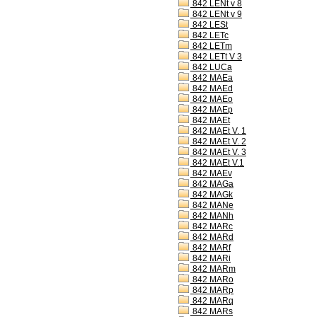
842 LENt v 8
842 LENt v 9
842 LESt
842 LETc
842 LETm
842 LETt V 3
842 LUCa
842 MAEa
842 MAEd
842 MAEo
842 MAEp
842 MAEt
842 MAEt V. 1
842 MAEt V. 2
842 MAEt V. 3
842 MAEt V.1
842 MAEv
842 MAGa
842 MAGk
842 MANe
842 MANh
842 MARc
842 MARd
842 MARf
842 MARi
842 MARm
842 MARo
842 MARp
842 MARq
842 MARs