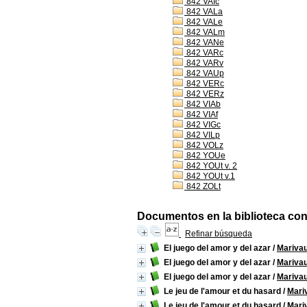
842 VAIc
842 VALa
842 VALe
842 VALm
842 VANe
842 VARc
842 VARv
842 VAUp
842 VERc
842 VERz
842 VIAb
842 VIAf
842 VIGc
842 VILp
842 VOLz
842 YOUe
842 YOUt v. 2
842 YOUt v.1
842 ZOLt
Documentos en la biblioteca con 
Refinar búsqueda
El juego del amor y del azar
/
Mariva
El juego del amor y del azar
/
Mariva
El juego del amor y del azar
/
Mariva
Le jeu de l'amour et du hasard
/
Mari
Le jeu de l'amour et du hasard
/
Mari