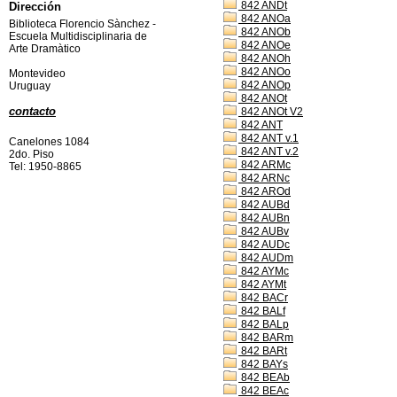
842 ANDt
Dirección
842 ANOa
Biblioteca Florencio Sànchez -
842 ANOb
Escuela Multidisciplinaria de
842 ANOe
Arte Dramàtico
842 ANOh
842 ANOo
Montevideo
842 ANOp
Uruguay
842 ANOt
contacto
842 ANOt V2
842 ANT
842 ANT v.1
Canelones 1084
842 ANT v.2
2do. Piso
842 ARMc
Tel: 1950-8865
842 ARNc
842 AROd
842 AUBd
842 AUBn
842 AUBv
842 AUDc
842 AUDm
842 AYMc
842 AYMt
842 BACr
842 BALf
842 BALp
842 BARm
842 BARt
842 BAYs
842 BEAb
842 BEAc