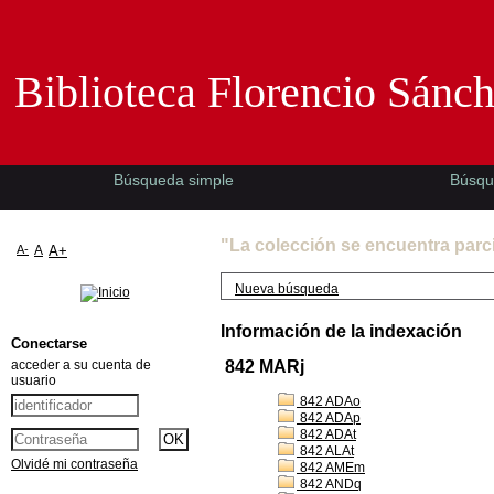
Biblioteca Florencio Sánchez -EMAD-
Biblioteca Florencio Sánc
Búsqueda simple
Búsqu
"La colección se encuentra parc
A-
A
A+
Nueva búsqueda
Información de la indexación
Conectarse
acceder a su cuenta de
842 MARj
usuario
842 ADAo
842 ADAp
842 ADAt
842 ALAt
Olvidé mi contraseña
842 AMEm
842 ANDq