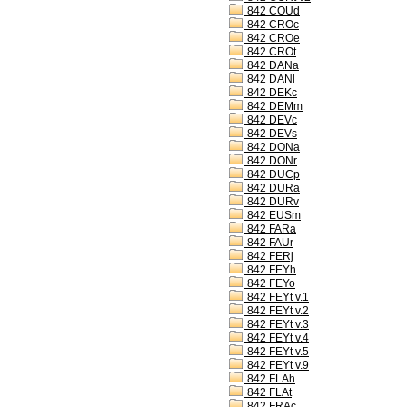
842 COUd
842 CROc
842 CROe
842 CROt
842 DANa
842 DANl
842 DEKc
842 DEMm
842 DEVc
842 DEVs
842 DONa
842 DONr
842 DUCp
842 DURa
842 DURv
842 EUSm
842 FARa
842 FAUr
842 FERj
842 FEYh
842 FEYo
842 FEYt v.1
842 FEYt v.2
842 FEYt v.3
842 FEYt v.4
842 FEYt v.5
842 FEYt v.9
842 FLAh
842 FLAt
842 FRAc