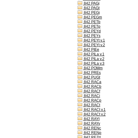
842 PAGj
842 PAGt
842 PEGj
842 PEGm
842 PETb
842 PETp
842 PEYd
842 PEYs
842 PEYt v.1
842 PEYt v.2
842 PIEe
842 PILa v.1
842 PILa v.2
842 PILa v.3
842 POMm
842 PREs
842 PUGt
842 RACa
842 RACb
842 RACf
842 RACi
842 RACp
842 RACt
842 RACt v.1
842 RACt v.2
842 RAYt
842 RAYv
842 RENc
842 RENp
842 REZd