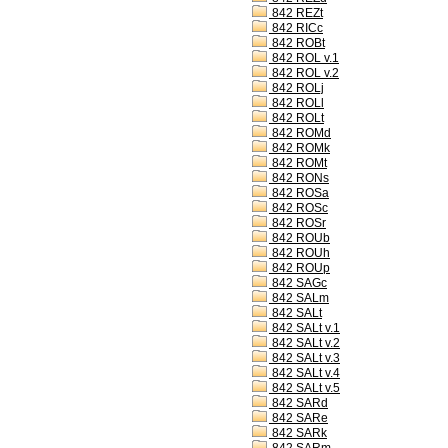
842 REZt
842 RICc
842 ROBt
842 ROL v.1
842 ROL v.2
842 ROLj
842 ROLl
842 ROLt
842 ROMd
842 ROMk
842 ROMt
842 RONs
842 ROSa
842 ROSc
842 ROSr
842 ROUb
842 ROUh
842 ROUp
842 SAGc
842 SALm
842 SALt
842 SALt v.1
842 SALt v.2
842 SALt v.3
842 SALt v.4
842 SALt v.5
842 SARd
842 SARe
842 SARk