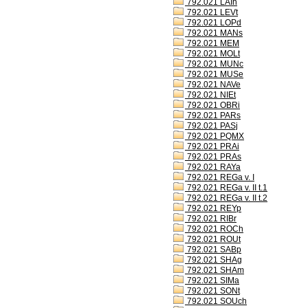
792.021 LAIh
792.021 LEVt
792.021 LOPd
792.021 MANs
792.021 MEM
792.021 MOLt
792.021 MUNc
792.021 MUSe
792.021 NAVe
792.021 NIEt
792.021 OBRi
792.021 PARs
792.021 PASj
792.021 PQMX
792.021 PRAi
792.021 PRAs
792.021 RAYa
792.021 REGa v. I
792.021 REGa v. II t.1
792.021 REGa v. II t.2
792.021 REYp
792.021 RIBr
792.021 ROCh
792.021 ROUt
792.021 SABp
792.021 SHAg
792.021 SHAm
792.021 SIMa
792.021 SONt
792.021 SOUch