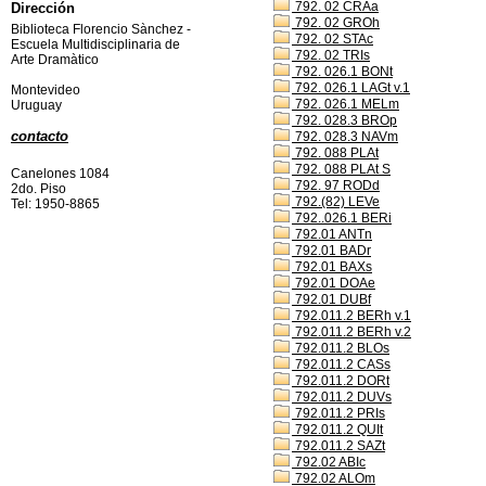
792. 02 CRAa
Dirección
792. 02 GROh
Biblioteca Florencio Sànchez -
792. 02 STAc
Escuela Multidisciplinaria de
792. 02 TRIs
Arte Dramàtico
792. 026.1 BONt
792. 026.1 LAGt v.1
Montevideo
792. 026.1 MELm
Uruguay
792. 028.3 BROp
contacto
792. 028.3 NAVm
792. 088 PLAt
792. 088 PLAt S
Canelones 1084
792. 97 RODd
2do. Piso
792.(82) LEVe
Tel: 1950-8865
792..026.1 BERi
792.01 ANTn
792.01 BADr
792.01 BAXs
792.01 DOAe
792.01 DUBf
792.011.2 BERh v.1
792.011.2 BERh v.2
792.011.2 BLOs
792.011.2 CASs
792.011.2 DORt
792.011.2 DUVs
792.011.2 PRIs
792.011.2 QUIt
792.011.2 SAZt
792.02 ABIc
792.02 ALOm