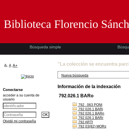
Biblioteca Florencio Sánchez -EMAD-
Biblioteca Florencio Sánc
Búsqueda simple
Búsqu
"La colección se encuentra parc
A-
A
A+
Nueva búsqueda
Información de la indexación
Conectarse
acceder a su cuenta de
792.026.1 BARo
usuario
792 . 063 PONt
792 026.1 BARj
792 026.1 BARn
792 026.1 BARr
Olvidé mi contraseña
792 ARTt
792,03(82) MORs