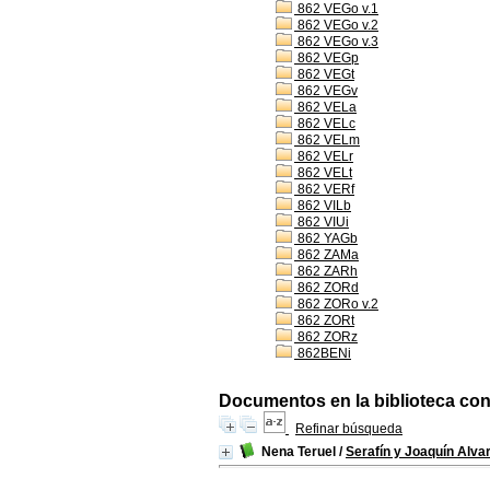
862 VEGo v.1
862 VEGo v.2
862 VEGo v.3
862 VEGp
862 VEGt
862 VEGv
862 VELa
862 VELc
862 VELm
862 VELr
862 VELt
862 VERf
862 VILb
862 VIUi
862 YAGb
862 ZAMa
862 ZARh
862 ZORd
862 ZORo v.2
862 ZORt
862 ZORz
862BENi
Documentos en la biblioteca con 
Refinar búsqueda
Nena Teruel
/
Serafín y Joaquín Alva