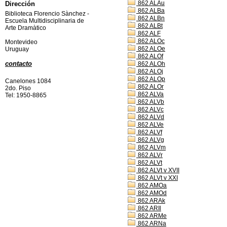
862 ALAu
Dirección
862 ALBa
Biblioteca Florencio Sànchez -
862 ALBn
Escuela Multidisciplinaria de
862 ALBt
Arte Dramàtico
862 ALF
862 ALOc
Montevideo
862 ALOe
Uruguay
862 ALOf
contacto
862 ALOh
862 ALOj
862 ALOp
Canelones 1084
862 ALOr
2do. Piso
862 ALVa
Tel: 1950-8865
862 ALVb
862 ALVc
862 ALVd
862 ALVe
862 ALVf
862 ALVg
862 ALVm
862 ALVr
862 ALVt
862 ALVt v XVII
862 ALVt v XXI
862 AMOa
862 AMOd
862 ARAk
862 ARIl
862 ARMe
862 ARNa