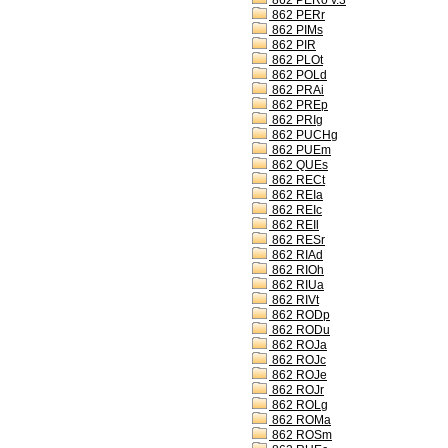
862 PERo v.3
862 PERr
862 PIMs
862 PIR
862 PLOt
862 POLd
862 PRAi
862 PREp
862 PRIg
862 PUCHg
862 PUEm
862 QUEs
862 RECt
862 REIa
862 REIc
862 REIl
862 RESr
862 RIAd
862 RIOh
862 RIUa
862 RIVt
862 RODp
862 RODu
862 ROJa
862 ROJc
862 ROJe
862 ROJr
862 ROLg
862 ROMa
862 ROSm