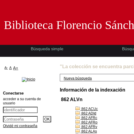
Biblioteca Florencio Sánchez -EMAD-
Biblioteca Florencio Sánc
Búsqueda simple
Búsqu
"La colección se encuentra parc
A-
A
A+
Nueva búsqueda
Información de la indexación
Conectarse
acceder a su cuenta de
862 ALVn
usuario
862 ACUc
862 ADId
862 AFRc
862 AFRo
Olvidé mi contraseña
862 AFRv
862 ALAs