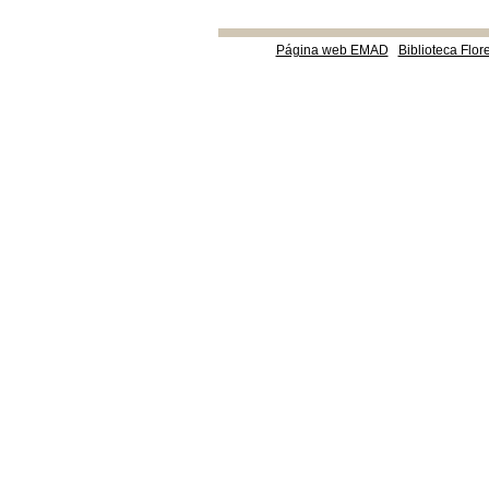
Página web EMAD
Biblioteca Flor