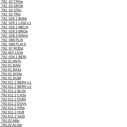
792. 02 CRAa
792. 02 GROh
792. 02 STAc
792. 02 TRIs
792. 026.1 BONt
792. 026.1 LAGt v.1
792. 026.1 MELm
792. 028.3 BROp
792. 028.3 NAVm
792. 088 PLAt
792. 088 PLAt S
792. 97 RODd
792.(82) LEVe
792..026.1 BERi
792.01 ANTn
792.01 BADr
792.01 BAXs
792.01 DOAe
792.01 DUBf
792.011.2 BERh v.1
792.011.2 BERh v.2
792.011.2 BLOs
792.011.2 CASs
792.011.2 DORt
792.011.2 DUVs
792.011.2 PRIs
792.011.2 QUIt
792.011.2 SAZt
792.02 ABIc
792.02 ALOm