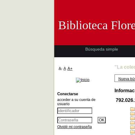
Biblioteca 
Biblioteca Flor
Búsqueda simple
"La cole
A-
A
A+
Nueva bú
Informac
Conectarse
acceder a su cuenta de
792.026
usuario
Olvidé mi contraseña