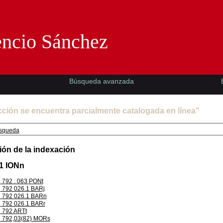
Florencio Sánchez -EMAD-
encio Sánchez
Búsqueda avanzada
cción se encuentra parcialmente catalogada en línea"
squeda
ión de la indexación
.1 IONn
792 . 063 PONt
792 026.1 BARj
792 026.1 BARn
792 026.1 BARr
792 ARTt
792,03(82) MORs