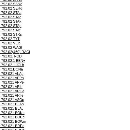
792.02 SANe
792.02 SERq
792.02 STAa
792.02 STAc
792.02 STAk
792.02 STAp
792.02 STAt
792.02 STRs
792.02 TYTt
792.02 VEIp
792.02 WAGt
792.02(460) RAGt
792.02. RODl
792.02.1 BENv
792.02.1 JOUr
792.02.DONa
792.021 ALAp
792.021 APPb
792.021 APPe
792.021 ARId
792.021 AROe
792.021 ARTe
792.021 ASOc
792.021 BLAh
792.021 BLAt
792.021 BONe
792.021 BOUd
792.021 BOWm
792.021 BREe