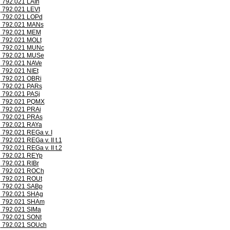
792.021 LAIh
792.021 LEVt
792.021 LOPd
792.021 MANs
792.021 MEM
792.021 MOLt
792.021 MUNc
792.021 MUSe
792.021 NAVe
792.021 NIEt
792.021 OBRi
792.021 PARs
792.021 PASj
792.021 PQMX
792.021 PRAi
792.021 PRAs
792.021 RAYa
792.021 REGa v. I
792.021 REGa v. II t.1
792.021 REGa v. II t.2
792.021 REYp
792.021 RIBr
792.021 ROCh
792.021 ROUt
792.021 SABp
792.021 SHAg
792.021 SHAm
792.021 SIMa
792.021 SONt
792.021 SOUch