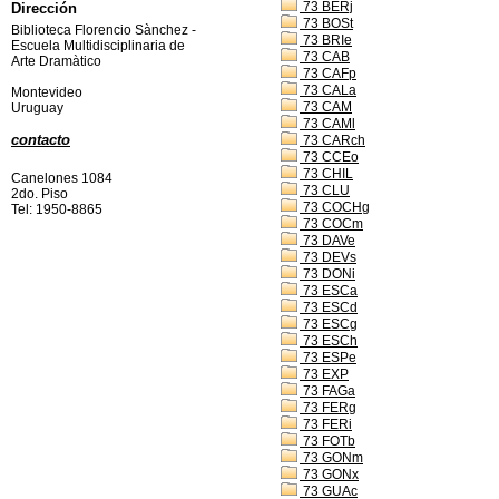
73 BERj
Dirección
73 BOSt
Biblioteca Florencio Sànchez -
73 BRIe
Escuela Multidisciplinaria de
73 CAB
Arte Dramàtico
73 CAFp
73 CALa
Montevideo
73 CAM
Uruguay
73 CAMl
contacto
73 CARch
73 CCEo
73 CHIL
Canelones 1084
73 CLU
2do. Piso
73 COCHg
Tel: 1950-8865
73 COCm
73 DAVe
73 DEVs
73 DONi
73 ESCa
73 ESCd
73 ESCg
73 ESCh
73 ESPe
73 EXP
73 FAGa
73 FERg
73 FERi
73 FOTb
73 GONm
73 GONx
73 GUAc