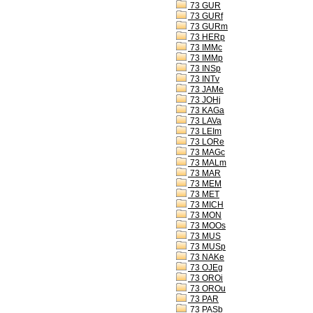
73 GUR
73 GURf
73 GURm
73 HERp
73 IMMc
73 IMMp
73 INSp
73 INTv
73 JAMe
73 JOHj
73 KAGa
73 LAVa
73 LEIm
73 LORe
73 MAGc
73 MALm
73 MAR
73 MEM
73 MET
73 MICH
73 MON
73 MOOs
73 MUS
73 MUSp
73 NAKe
73 OJEg
73 OROi
73 OROu
73 PAR
73 PASb