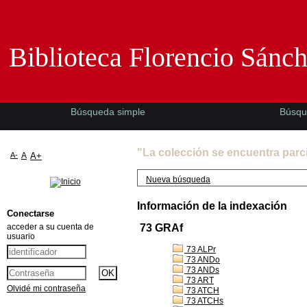
Biblioteca Florencio Sánchez -EMAD-
Biblioteca Florencio Sánc
Búsqueda simple
Búsqu
"La colección se encuentra parc
A-
A
A+
Nueva búsqueda
Información de la indexación
Conectarse
acceder a su cuenta de
73 GRAf
usuario
73 ALPr
73 ANDo
73 ANDs
73 ART
Olvidé mi contraseña
73 ATCH
73 ATCHs