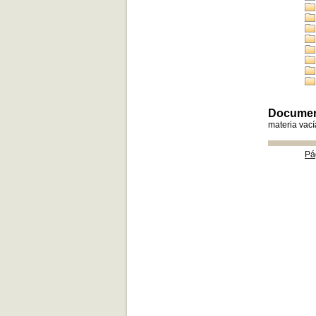
Documento
materia vací
Pá