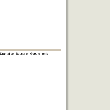
e Dramàtico
Buscar en Google
pmb