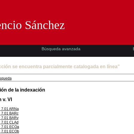
Florencio Sánchez -EMAD-
encio Sánchez
Búsqueda avanzada
cción se encuentra parcialmente catalogada en línea"
squeda
ión de la indexación
 v. VI
7.01 ARNa
7.01 BARc
7.01 BARv
7.01 CLAd
7.01 ECOa
7.01 ECOb