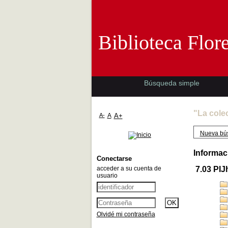
Biblioteca 
Biblioteca Flor
Búsqueda simple
"La cole
A-
A
A+
Nueva bú
Informac
Conectarse
acceder a su cuenta de
7.03 PIJh
usuario
Olvidé mi contraseña