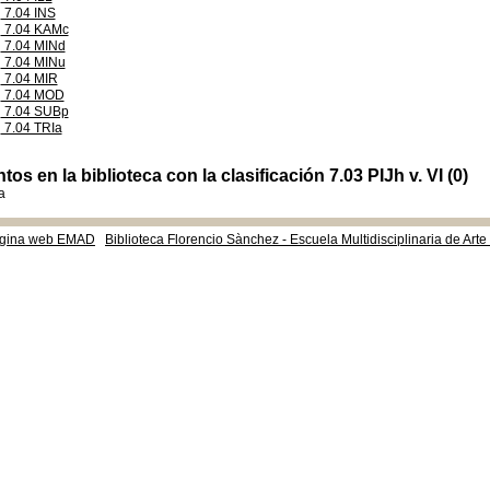
7.04 INS
7.04 KAMc
7.04 MINd
7.04 MINu
7.04 MIR
7.04 MOD
7.04 SUBp
7.04 TRIa
s en la biblioteca con la clasificación 7.03 PIJh v. VI (0)
a
gina web EMAD
Biblioteca Florencio Sànchez - Escuela Multidisciplinaria de Art