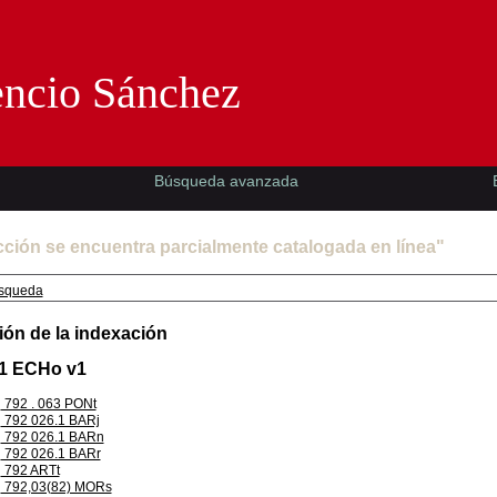
Florencio Sánchez -EMAD-
encio Sánchez
Búsqueda avanzada
cción se encuentra parcialmente catalogada en línea"
squeda
ión de la indexación
.1 ECHo v1
792 . 063 PONt
792 026.1 BARj
792 026.1 BARn
792 026.1 BARr
792 ARTt
792,03(82) MORs