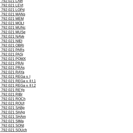
792.021 LAIh
792.021 LEVt
792.021 LOPd
792.021 MANs
792.021 MEM
792.021 MOLt
792.021 MUNc
792.021 MUSe
792.021 NAVe
792.021 NIEt
792.021 OBRi
792.021 PARs
792.021 PASj
792.021 PQMX
792.021 PRAi
792.021 PRAs
792.021 RAYa
792.021 REGa v. I
792.021 REGa v. II t.1
792.021 REGa v. II t.2
792.021 REYp
792.021 RIBr
792.021 ROCh
792.021 ROUt
792.021 SABp
792.021 SHAg
792.021 SHAm
792.021 SIMa
792.021 SONt
792.021 SOUch