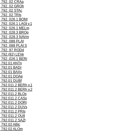
792. 02 CRAa
792. 02 GROh
792. 02 STAc
792. 02 TRIs
792. 026.1 BONt
792. 026.1 LAGt v.1
792. 026.1 MELm
792. 028.3 BROp
792. 028.3 NAVm
792. 088 PLAt
792. 088 PLAt S
792. 97 RODd
792.(82) LEVe
792..026.1 BERi
792.01 ANTn
792.01 BADr
792.01 BAXs
792.01 DOAe
792.01 DUBf
792.011.2 BERh v.1
792.011.2 BERh v.2
792.011.2 BLOs
792.011.2 CASs
792.011.2 DORt
792.011.2 DUVs
792.011.2 PRIs
792.011.2 QUIt
792.011.2 SAZt
792.02 ABIc
792.02 ALOm