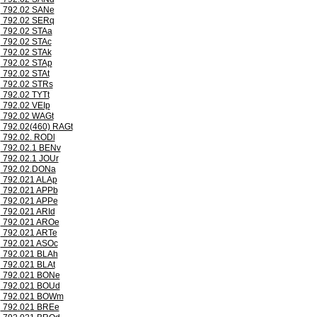
792.02 SANe
792.02 SERq
792.02 STAa
792.02 STAc
792.02 STAk
792.02 STAp
792.02 STAt
792.02 STRs
792.02 TYTt
792.02 VEIp
792.02 WAGt
792.02(460) RAGt
792.02. RODl
792.02.1 BENv
792.02.1 JOUr
792.02.DONa
792.021 ALAp
792.021 APPb
792.021 APPe
792.021 ARId
792.021 AROe
792.021 ARTe
792.021 ASOc
792.021 BLAh
792.021 BLAt
792.021 BONe
792.021 BOUd
792.021 BOWm
792.021 BREe