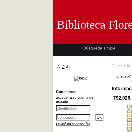
Biblioteca 
Biblioteca Flor
Búsqueda simple
"La cole
A-
A
A+
Nueva bú
Informac
Conectarse
acceder a su cuenta de
792.026
usuario
Olvidé mi contraseña