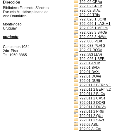
792. 02 CRAa
Dirección
792. 02 GROh
Biblioteca Florencio Sànchez -
792. 02 STAc
Escuela Multidisciplinaria de
792. 02 TRIs
Arte Dramàtico
792. 026.1 BONt
792. 026.1 LAGt v.1
Montevideo
792. 026.1 MELm
Uruguay
792. 028.3 BROp
contacto
792. 028.3 NAVm
792. 088 PLAt
792. 088 PLAt S
Canelones 1084
792. 97 RODd
2do. Piso
792.(82) LEVe
Tel: 1950-8865
792..026.1 BERi
792.01 ANTn
792.01 BADr
792.01 BAXs
792.01 DOAe
792.01 DUBf
792.011.2 BERh v.1
792.011.2 BERh v.2
792.011.2 BLOs
792.011.2 CASs
792.011.2 DORt
792.011.2 DUVs
792.011.2 PRIs
792.011.2 QUIt
792.011.2 SAZt
792.02 ABIc
792.02 ALOm