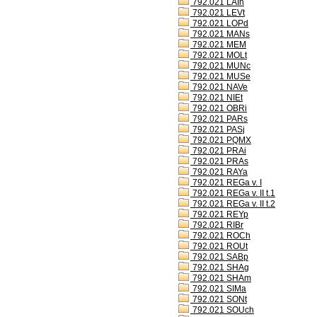
792.021 LAIh
792.021 LEVt
792.021 LOPd
792.021 MANs
792.021 MEM
792.021 MOLt
792.021 MUNc
792.021 MUSe
792.021 NAVe
792.021 NIEt
792.021 OBRi
792.021 PARs
792.021 PASj
792.021 PQMX
792.021 PRAi
792.021 PRAs
792.021 RAYa
792.021 REGa v. I
792.021 REGa v. II t.1
792.021 REGa v. II t.2
792.021 REYp
792.021 RIBr
792.021 ROCh
792.021 ROUt
792.021 SABp
792.021 SHAg
792.021 SHAm
792.021 SIMa
792.021 SONt
792.021 SOUch