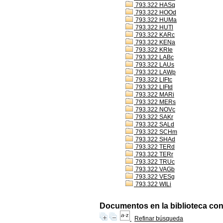
793.322 HASq
793.322 HOOd
793.322 HUMa
793.322 HUTl
793.322 KARc
793.322 KENa
793.322 KRIe
793.322 LABc
793.322 LAUs
793.322 LAWp
793.322 LIFtc
793.322 LIFtd
793.322 MARi
793.322 MERs
793.322 NOVc
793.322 SAKr
793.322 SALd
793.322 SCHm
793.322 SHAd
793.322 TERd
793.322 TERr
793.322 TRUc
793.322 VAGb
793.322 VESg
793.322 WILi
Documentos en la biblioteca con 
Refinar búsqueda