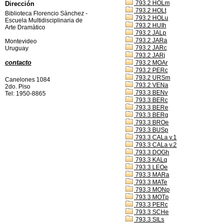
793.2 HOLm
Dirección
793.2 HOLt
Biblioteca Florencio Sànchez -
793.2 HOLu
Escuela Multidisciplinaria de
793.2 HUIh
Arte Dramàtico
793.2 JALp
793.2 JARa
Montevideo
793.2 JARc
Uruguay
793.2 JARj
contacto
793.2 MOAr
793.2 PERc
793.2 URSm
Canelones 1084
793.2 VENa
2do. Piso
793.3 BENv
Tel: 1950-8865
793.3 BERc
793.3 BERe
793.3 BERg
793.3 BROe
793.3 BUSp
793.3 CALa v.1
793.3 CALa v.2
793.3 DOGh
793.3 KALq
793.3 LEOe
793.3 MARa
793.3 MATe
793.3 MONp
793.3 MOTp
793.3 PERc
793.3 SCHe
793.3 SILs