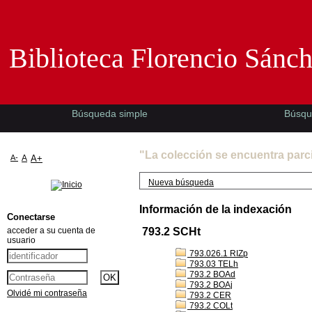
Biblioteca Florencio Sánchez -EMAD-
Biblioteca Florencio Sánc
Búsqueda simple
Búsqu
"La colección se encuentra parc
A-
A
A+
Nueva búsqueda
Información de la indexación
Conectarse
acceder a su cuenta de
793.2 SCHt
usuario
793.026.1 RIZp
793.03 TELh
793.2 BOAd
793.2 BOAj
Olvidé mi contraseña
793.2 CER
793.2 COLt