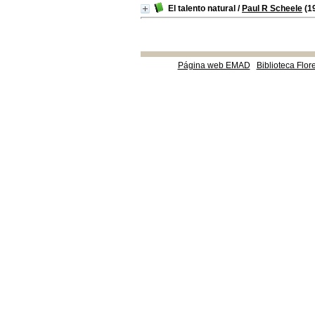
El talento natural
/
Paul R Scheele
(1
Página web EMAD
Biblioteca Flor