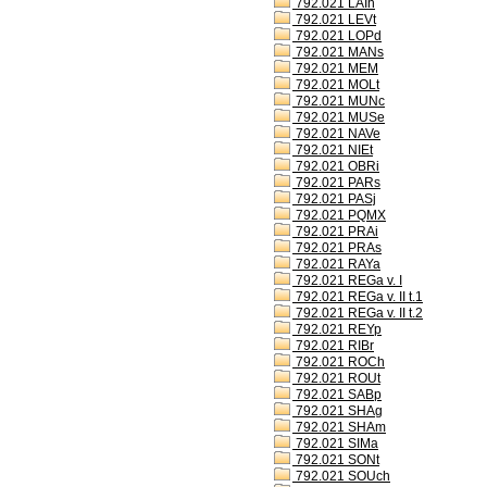
792.021 LAIh
792.021 LEVt
792.021 LOPd
792.021 MANs
792.021 MEM
792.021 MOLt
792.021 MUNc
792.021 MUSe
792.021 NAVe
792.021 NIEt
792.021 OBRi
792.021 PARs
792.021 PASj
792.021 PQMX
792.021 PRAi
792.021 PRAs
792.021 RAYa
792.021 REGa v. I
792.021 REGa v. II t.1
792.021 REGa v. II t.2
792.021 REYp
792.021 RIBr
792.021 ROCh
792.021 ROUt
792.021 SABp
792.021 SHAg
792.021 SHAm
792.021 SIMa
792.021 SONt
792.021 SOUch