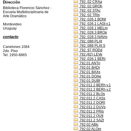
792. 02 CRAa
Dirección
792. 02 GROh
Biblioteca Florencio Sànchez -
792. 02 STAc
Escuela Multidisciplinaria de
792. 02 TRIs
Arte Dramàtico
792. 026.1 BONt
792. 026.1 LAGt v.1
Montevideo
792. 026.1 MELm
Uruguay
792. 028.3 BROp
contacto
792. 028.3 NAVm
792. 088 PLAt
792. 088 PLAt S
Canelones 1084
792. 97 RODd
2do. Piso
792.(82) LEVe
Tel: 1950-8865
792..026.1 BERi
792.01 ANTn
792.01 BADr
792.01 BAXs
792.01 DOAe
792.01 DUBf
792.011.2 BERh v.1
792.011.2 BERh v.2
792.011.2 BLOs
792.011.2 CASs
792.011.2 DORt
792.011.2 DUVs
792.011.2 PRIs
792.011.2 QUIt
792.011.2 SAZt
792.02 ABIc
792.02 ALOm