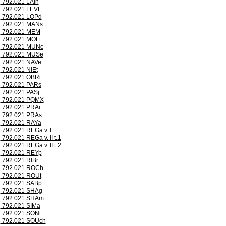
792.021 LAIh
792.021 LEVt
792.021 LOPd
792.021 MANs
792.021 MEM
792.021 MOLt
792.021 MUNc
792.021 MUSe
792.021 NAVe
792.021 NIEt
792.021 OBRi
792.021 PARs
792.021 PASj
792.021 PQMX
792.021 PRAi
792.021 PRAs
792.021 RAYa
792.021 REGa v. I
792.021 REGa v. II t.1
792.021 REGa v. II t.2
792.021 REYp
792.021 RIBr
792.021 ROCh
792.021 ROUt
792.021 SABp
792.021 SHAg
792.021 SHAm
792.021 SIMa
792.021 SONt
792.021 SOUch