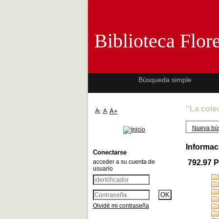
Biblioteca 
Biblioteca Flor
Búsqueda simple
"La cole
A-
A
A+
Nueva bú
Informac
Conectarse
acceder a su cuenta de
792.97 
usuario
Olvidé mi contraseña