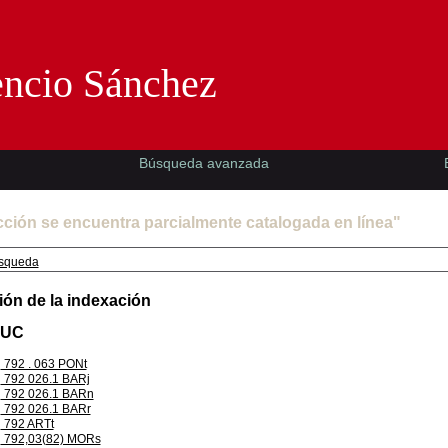
Florencio Sánchez -EMAD-
encio Sánchez
Búsqueda avanzada
cción se encuentra parcialmente catalogada en línea"
squeda
ión de la indexación
PUC
792 . 063 PONt
792 026.1 BARj
792 026.1 BARn
792 026.1 BARr
792 ARTt
792,03(82) MORs