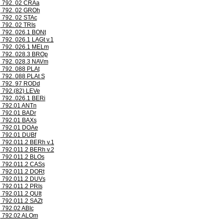
792. 02 CRAa
792. 02 GROh
792. 02 STAc
792. 02 TRIs
792. 026.1 BONt
792. 026.1 LAGt v.1
792. 026.1 MELm
792. 028.3 BROp
792. 028.3 NAVm
792. 088 PLAt
792. 088 PLAt S
792. 97 RODd
792.(82) LEVe
792..026.1 BERi
792.01 ANTn
792.01 BADr
792.01 BAXs
792.01 DOAe
792.01 DUBf
792.011.2 BERh v.1
792.011.2 BERh v.2
792.011.2 BLOs
792.011.2 CASs
792.011.2 DORt
792.011.2 DUVs
792.011.2 PRIs
792.011.2 QUIt
792.011.2 SAZt
792.02 ABIc
792.02 ALOm