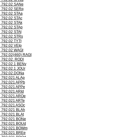
792.02 SANe
792.02 SERq
792.02 STAa
792.02 STAc
792.02 STAk
792.02 STAp
792.02 STAt
792.02 STRs
792.02 TYTt
792.02 VEIp
792.02 WAGt
792.02(460) RAGt
792.02. RODl
792.02.1 BENv
792.02.1 JOUr
792.02.DONa
792.021 ALAp
792.021 APPb
792.021 APPe
792.021 ARId
792.021 AROe
792.021 ARTe
792.021 ASOc
792.021 BLAh
792.021 BLAt
792.021 BONe
792.021 BOUd
792.021 BOWm
792.021 BREe