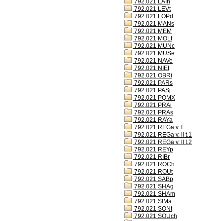
792.021 LAIh
792.021 LEVt
792.021 LOPd
792.021 MANs
792.021 MEM
792.021 MOLt
792.021 MUNc
792.021 MUSe
792.021 NAVe
792.021 NIEt
792.021 OBRi
792.021 PARs
792.021 PASj
792.021 PQMX
792.021 PRAi
792.021 PRAs
792.021 RAYa
792.021 REGa v. I
792.021 REGa v. II t.1
792.021 REGa v. II t.2
792.021 REYp
792.021 RIBr
792.021 ROCh
792.021 ROUt
792.021 SABp
792.021 SHAg
792.021 SHAm
792.021 SIMa
792.021 SONt
792.021 SOUch