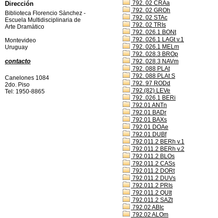
792. 02 CRAa
Dirección
792. 02 GROh
Biblioteca Florencio Sànchez -
792. 02 STAc
Escuela Multidisciplinaria de
792. 02 TRIs
Arte Dramàtico
792. 026.1 BONt
792. 026.1 LAGt v.1
Montevideo
792. 026.1 MELm
Uruguay
792. 028.3 BROp
contacto
792. 028.3 NAVm
792. 088 PLAt
792. 088 PLAt S
Canelones 1084
792. 97 RODd
2do. Piso
792.(82) LEVe
Tel: 1950-8865
792..026.1 BERi
792.01 ANTn
792.01 BADr
792.01 BAXs
792.01 DOAe
792.01 DUBf
792.011.2 BERh v.1
792.011.2 BERh v.2
792.011.2 BLOs
792.011.2 CASs
792.011.2 DORt
792.011.2 DUVs
792.011.2 PRIs
792.011.2 QUIt
792.011.2 SAZt
792.02 ABIc
792.02 ALOm