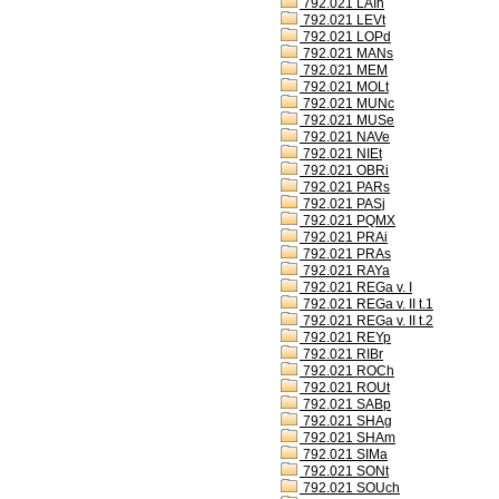
792.021 LAIh
792.021 LEVt
792.021 LOPd
792.021 MANs
792.021 MEM
792.021 MOLt
792.021 MUNc
792.021 MUSe
792.021 NAVe
792.021 NIEt
792.021 OBRi
792.021 PARs
792.021 PASj
792.021 PQMX
792.021 PRAi
792.021 PRAs
792.021 RAYa
792.021 REGa v. I
792.021 REGa v. II t.1
792.021 REGa v. II t.2
792.021 REYp
792.021 RIBr
792.021 ROCh
792.021 ROUt
792.021 SABp
792.021 SHAg
792.021 SHAm
792.021 SIMa
792.021 SONt
792.021 SOUch