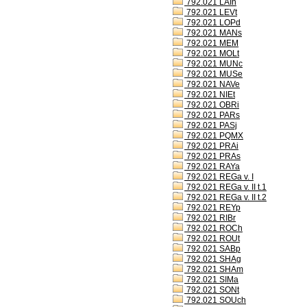
792.021 LAIh
792.021 LEVt
792.021 LOPd
792.021 MANs
792.021 MEM
792.021 MOLt
792.021 MUNc
792.021 MUSe
792.021 NAVe
792.021 NIEt
792.021 OBRi
792.021 PARs
792.021 PASj
792.021 PQMX
792.021 PRAi
792.021 PRAs
792.021 RAYa
792.021 REGa v. I
792.021 REGa v. II t.1
792.021 REGa v. II t.2
792.021 REYp
792.021 RIBr
792.021 ROCh
792.021 ROUt
792.021 SABp
792.021 SHAg
792.021 SHAm
792.021 SIMa
792.021 SONt
792.021 SOUch