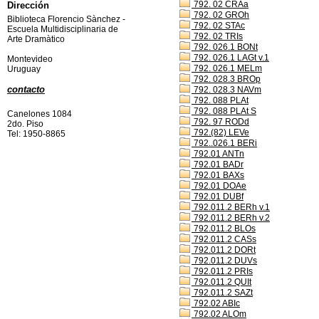
792. 02 CRAa
Dirección
792. 02 GROh
Biblioteca Florencio Sànchez -
792. 02 STAc
Escuela Multidisciplinaria de
792. 02 TRIs
Arte Dramàtico
792. 026.1 BONt
792. 026.1 LAGt v.1
Montevideo
792. 026.1 MELm
Uruguay
792. 028.3 BROp
contacto
792. 028.3 NAVm
792. 088 PLAt
792. 088 PLAt S
Canelones 1084
792. 97 RODd
2do. Piso
792.(82) LEVe
Tel: 1950-8865
792..026.1 BERi
792.01 ANTn
792.01 BADr
792.01 BAXs
792.01 DOAe
792.01 DUBf
792.011.2 BERh v.1
792.011.2 BERh v.2
792.011.2 BLOs
792.011.2 CASs
792.011.2 DORt
792.011.2 DUVs
792.011.2 PRIs
792.011.2 QUIt
792.011.2 SAZt
792.02 ABIc
792.02 ALOm