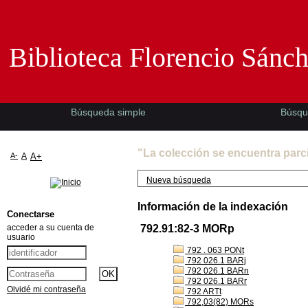
Biblioteca Florencio Sánchez -EMAD-
Biblioteca Florencio Sánc
Búsqueda simple
Búsqu
"La colección se encuentra parc
A-
A
A+
Nueva búsqueda
Información de la indexación
Conectarse
acceder a su cuenta de
792.91:82-3 MORp
usuario
792 . 063 PONt
792 026.1 BARj
792 026.1 BARn
792 026.1 BARr
Olvidé mi contraseña
792 ARTt
792,03(82) MORs