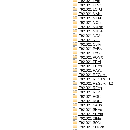
792.021 LAIh
792.021 LEVt
792.021 LOPd
792.021 MANs
792.021 MEM
792.021 MOLt
792.021 MUNc
792.021 MUSe
792.021 NAVe
792.021 NIEt
792.021 OBRi
792.021 PARs
792.021 PASj
792.021 PQMX
792.021 PRAi
792.021 PRAs
792.021 RAYa
792.021 REGa v. I
792.021 REGa v. II t.1
792.021 REGa v. II t.2
792.021 REYp
792.021 RIBr
792.021 ROCh
792.021 ROUt
792.021 SABp
792.021 SHAg
792.021 SHAm
792.021 SIMa
792.021 SONt
792.021 SOUch