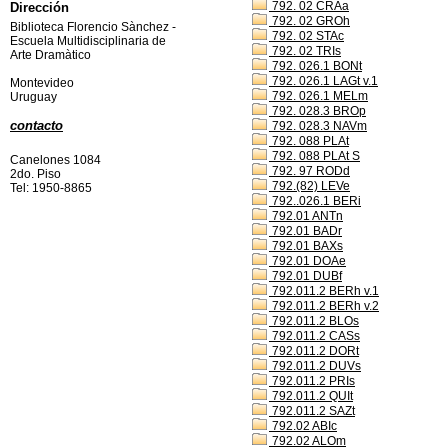
792. 02 CRAa
Dirección
792. 02 GROh
Biblioteca Florencio Sànchez -
792. 02 STAc
Escuela Multidisciplinaria de
792. 02 TRIs
Arte Dramàtico
792. 026.1 BONt
792. 026.1 LAGt v.1
Montevideo
792. 026.1 MELm
Uruguay
792. 028.3 BROp
contacto
792. 028.3 NAVm
792. 088 PLAt
792. 088 PLAt S
Canelones 1084
792. 97 RODd
2do. Piso
792.(82) LEVe
Tel: 1950-8865
792..026.1 BERi
792.01 ANTn
792.01 BADr
792.01 BAXs
792.01 DOAe
792.01 DUBf
792.011.2 BERh v.1
792.011.2 BERh v.2
792.011.2 BLOs
792.011.2 CASs
792.011.2 DORt
792.011.2 DUVs
792.011.2 PRIs
792.011.2 QUIt
792.011.2 SAZt
792.02 ABIc
792.02 ALOm