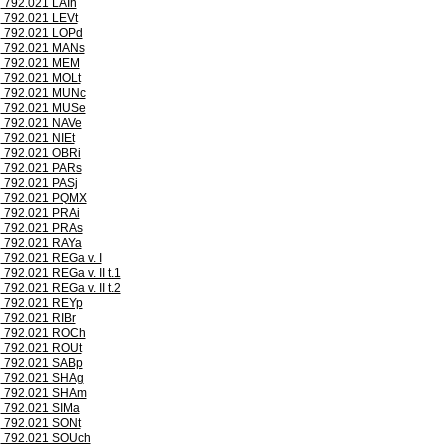
792.021 LAIh
792.021 LEVt
792.021 LOPd
792.021 MANs
792.021 MEM
792.021 MOLt
792.021 MUNc
792.021 MUSe
792.021 NAVe
792.021 NIEt
792.021 OBRi
792.021 PARs
792.021 PASj
792.021 PQMX
792.021 PRAi
792.021 PRAs
792.021 RAYa
792.021 REGa v. I
792.021 REGa v. II t.1
792.021 REGa v. II t.2
792.021 REYp
792.021 RIBr
792.021 ROCh
792.021 ROUt
792.021 SABp
792.021 SHAg
792.021 SHAm
792.021 SIMa
792.021 SONt
792.021 SOUch