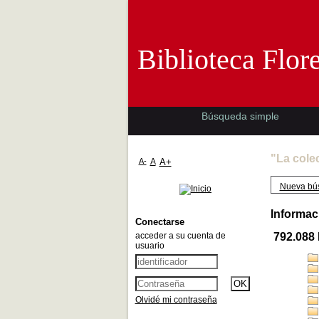
Biblioteca 
Biblioteca Flor
Búsqueda simple
"La cole
A-
A
A+
Nueva bú
Informac
Conectarse
acceder a su cuenta de
792.088
usuario
Olvidé mi contraseña