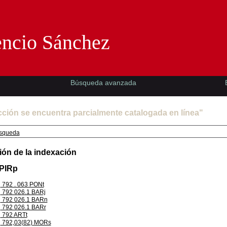
Florencio Sánchez -EMAD-
encio Sánchez
Búsqueda avanzada
cción se encuentra parcialmente catalogada en línea"
squeda
ión de la indexación
 PIRp
792 . 063 PONt
792 026.1 BARj
792 026.1 BARn
792 026.1 BARr
792 ARTt
792,03(82) MORs