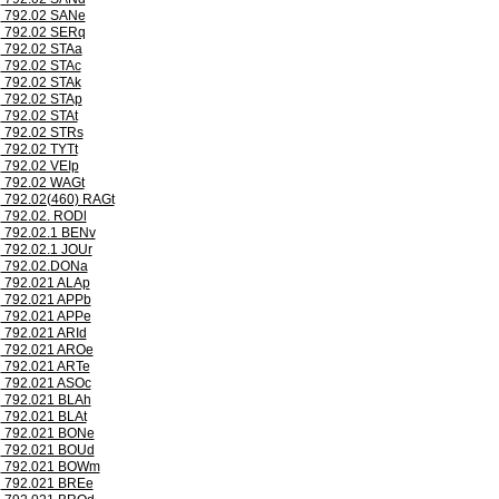
792.02 SANe
792.02 SERq
792.02 STAa
792.02 STAc
792.02 STAk
792.02 STAp
792.02 STAt
792.02 STRs
792.02 TYTt
792.02 VEIp
792.02 WAGt
792.02(460) RAGt
792.02. RODl
792.02.1 BENv
792.02.1 JOUr
792.02.DONa
792.021 ALAp
792.021 APPb
792.021 APPe
792.021 ARId
792.021 AROe
792.021 ARTe
792.021 ASOc
792.021 BLAh
792.021 BLAt
792.021 BONe
792.021 BOUd
792.021 BOWm
792.021 BREe