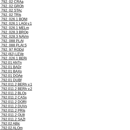
792. 02 CRAa
792. 02 GROh
792. 02 STAc
792. 02 TRIs
792. 026.1 BONt
792. 026.1 LAGt v.1
792. 026.1 MELm
792. 028.3 BROp
792. 028.3 NAVm
792. 088 PLAt
792. 088 PLAt S
792. 97 RODd
792.(82) LEVe
792..026.1 BERi
792.01 ANTn
792.01 BADr
792.01 BAXs
792.01 DOAe
792.01 DUBf
792.011.2 BERh v.1
792.011.2 BERh v.2
792.011.2 BLOs
792.011.2 CASs
792.011.2 DORt
792.011.2 DUVs
792.011.2 PRIs
792.011.2 QUIt
792.011.2 SAZt
792.02 ABIc
792.02 ALOm