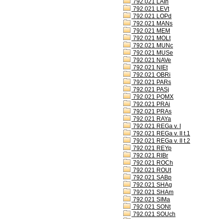
792.021 LAIh
792.021 LEVt
792.021 LOPd
792.021 MANs
792.021 MEM
792.021 MOLt
792.021 MUNc
792.021 MUSe
792.021 NAVe
792.021 NIEt
792.021 OBRi
792.021 PARs
792.021 PASj
792.021 PQMX
792.021 PRAi
792.021 PRAs
792.021 RAYa
792.021 REGa v. I
792.021 REGa v. II t.1
792.021 REGa v. II t.2
792.021 REYp
792.021 RIBr
792.021 ROCh
792.021 ROUt
792.021 SABp
792.021 SHAg
792.021 SHAm
792.021 SIMa
792.021 SONt
792.021 SOUch