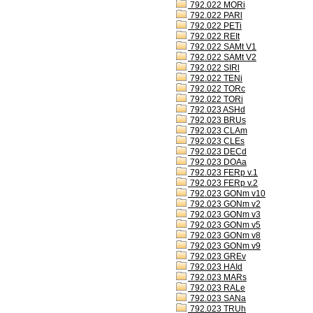
792.022 MORi
792.022 PARl
792.022 PETi
792.022 REIt
792.022 SAMt V1
792.022 SAMt V2
792.022 SIRl
792.022 TENi
792.022 TORc
792.022 TORi
792.023 ASHd
792.023 BRUs
792.023 CLAm
792.023 CLEs
792.023 DECd
792.023 DOAa
792.023 FERp v.1
792.023 FERp v.2
792.023 GONm v10
792.023 GONm v2
792.023 GONm v3
792.023 GONm v5
792.023 GONm v8
792.023 GONm v9
792.023 GREv
792.023 HAId
792.023 MARs
792.023 RALe
792.023 SANa
792.023 TRUh