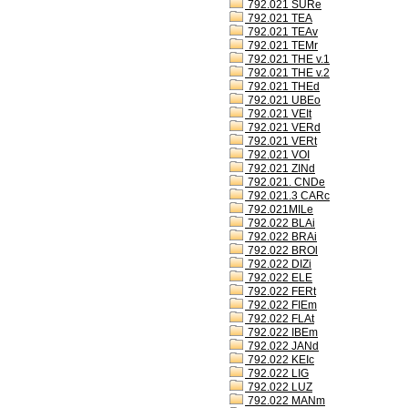
792.021 SURe
792.021 TEA
792.021 TEAv
792.021 TEMr
792.021 THE v.1
792.021 THE v.2
792.021 THEd
792.021 UBEo
792.021 VEIt
792.021 VERd
792.021 VERt
792.021 VOI
792.021 ZINd
792.021. CNDe
792.021.3 CARc
792.021MILe
792.022 BLAi
792.022 BRAi
792.022 BROl
792.022 DIZi
792.022 ELE
792.022 FERt
792.022 FIEm
792.022 FLAt
792.022 IBEm
792.022 JANd
792.022 KEIc
792.022 LIG
792.022 LUZ
792.022 MANm