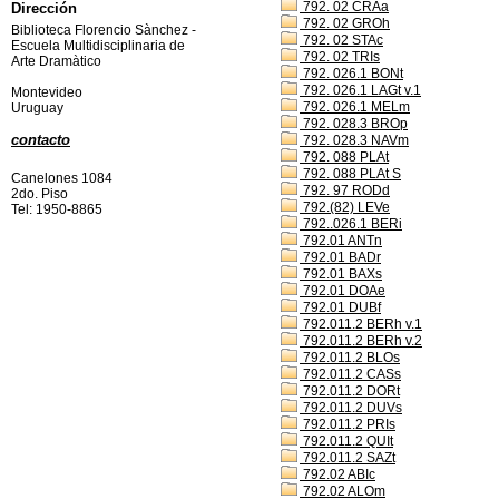
792. 02 CRAa
Dirección
792. 02 GROh
Biblioteca Florencio Sànchez -
792. 02 STAc
Escuela Multidisciplinaria de
792. 02 TRIs
Arte Dramàtico
792. 026.1 BONt
792. 026.1 LAGt v.1
Montevideo
792. 026.1 MELm
Uruguay
792. 028.3 BROp
contacto
792. 028.3 NAVm
792. 088 PLAt
792. 088 PLAt S
Canelones 1084
792. 97 RODd
2do. Piso
792.(82) LEVe
Tel: 1950-8865
792..026.1 BERi
792.01 ANTn
792.01 BADr
792.01 BAXs
792.01 DOAe
792.01 DUBf
792.011.2 BERh v.1
792.011.2 BERh v.2
792.011.2 BLOs
792.011.2 CASs
792.011.2 DORt
792.011.2 DUVs
792.011.2 PRIs
792.011.2 QUIt
792.011.2 SAZt
792.02 ABIc
792.02 ALOm