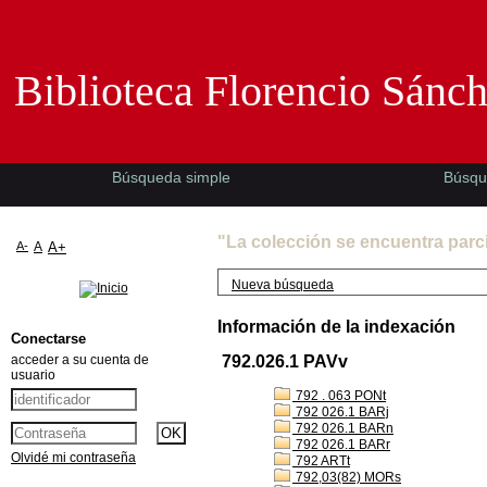
Biblioteca Florencio Sánchez -EMAD-
Biblioteca Florencio Sánc
Búsqueda simple
Búsqu
"La colección se encuentra parc
A-
A
A+
Nueva búsqueda
Información de la indexación
Conectarse
acceder a su cuenta de
792.026.1 PAVv
usuario
792 . 063 PONt
792 026.1 BARj
792 026.1 BARn
792 026.1 BARr
Olvidé mi contraseña
792 ARTt
792,03(82) MORs