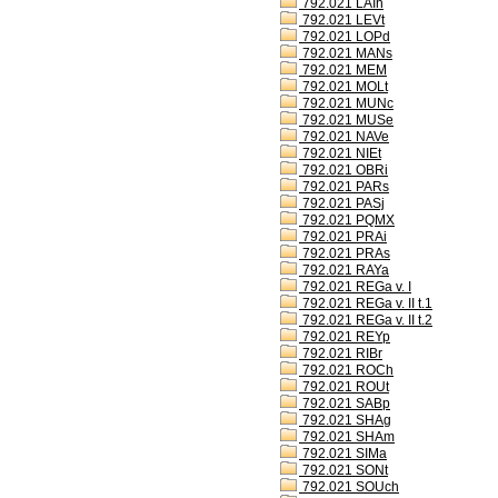
792.021 LAIh
792.021 LEVt
792.021 LOPd
792.021 MANs
792.021 MEM
792.021 MOLt
792.021 MUNc
792.021 MUSe
792.021 NAVe
792.021 NIEt
792.021 OBRi
792.021 PARs
792.021 PASj
792.021 PQMX
792.021 PRAi
792.021 PRAs
792.021 RAYa
792.021 REGa v. I
792.021 REGa v. II t.1
792.021 REGa v. II t.2
792.021 REYp
792.021 RIBr
792.021 ROCh
792.021 ROUt
792.021 SABp
792.021 SHAg
792.021 SHAm
792.021 SIMa
792.021 SONt
792.021 SOUch