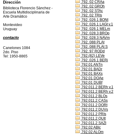
792. 02 CRAa
Dirección
792. 02 GROh
Biblioteca Florencio Sànchez -
792. 02 STAc
Escuela Multidisciplinaria de
792. 02 TRIs
Arte Dramàtico
792. 026.1 BONt
792. 026.1 LAGt v.1
Montevideo
792. 026.1 MELm
Uruguay
792. 028.3 BROp
contacto
792. 028.3 NAVm
792. 088 PLAt
792. 088 PLAt S
Canelones 1084
792. 97 RODd
2do. Piso
792.(82) LEVe
Tel: 1950-8865
792..026.1 BERi
792.01 ANTn
792.01 BADr
792.01 BAXs
792.01 DOAe
792.01 DUBf
792.011.2 BERh v.1
792.011.2 BERh v.2
792.011.2 BLOs
792.011.2 CASs
792.011.2 DORt
792.011.2 DUVs
792.011.2 PRIs
792.011.2 QUIt
792.011.2 SAZt
792.02 ABIc
792.02 ALOm