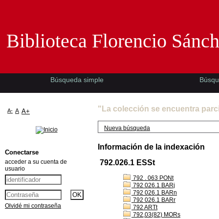
Biblioteca Florencio Sánchez -EMAD-
Biblioteca Florencio Sánc
Búsqueda simple
Búsqu
"La colección se encuentra parc
A-
A
A+
Nueva búsqueda
Información de la indexación
Conectarse
acceder a su cuenta de
792.026.1 ESSt
usuario
792 . 063 PONt
792 026.1 BARj
792 026.1 BARn
792 026.1 BARr
Olvidé mi contraseña
792 ARTt
792,03(82) MORs