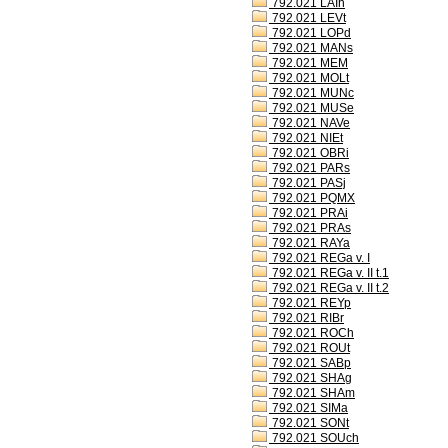
792.021 LAIh
792.021 LEVt
792.021 LOPd
792.021 MANs
792.021 MEM
792.021 MOLt
792.021 MUNc
792.021 MUSe
792.021 NAVe
792.021 NIEt
792.021 OBRi
792.021 PARs
792.021 PASj
792.021 PQMX
792.021 PRAi
792.021 PRAs
792.021 RAYa
792.021 REGa v. I
792.021 REGa v. II t.1
792.021 REGa v. II t.2
792.021 REYp
792.021 RIBr
792.021 ROCh
792.021 ROUt
792.021 SABp
792.021 SHAg
792.021 SHAm
792.021 SIMa
792.021 SONt
792.021 SOUch