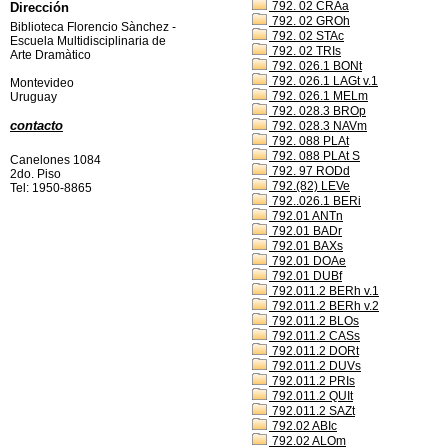
792. 02 CRAa
Dirección
792. 02 GROh
Biblioteca Florencio Sànchez -
792. 02 STAc
Escuela Multidisciplinaria de
792. 02 TRIs
Arte Dramàtico
792. 026.1 BONt
792. 026.1 LAGt v.1
Montevideo
792. 026.1 MELm
Uruguay
792. 028.3 BROp
contacto
792. 028.3 NAVm
792. 088 PLAt
792. 088 PLAt S
Canelones 1084
792. 97 RODd
2do. Piso
792.(82) LEVe
Tel: 1950-8865
792..026.1 BERi
792.01 ANTn
792.01 BADr
792.01 BAXs
792.01 DOAe
792.01 DUBf
792.011.2 BERh v.1
792.011.2 BERh v.2
792.011.2 BLOs
792.011.2 CASs
792.011.2 DORt
792.011.2 DUVs
792.011.2 PRIs
792.011.2 QUIt
792.011.2 SAZt
792.02 ABIc
792.02 ALOm