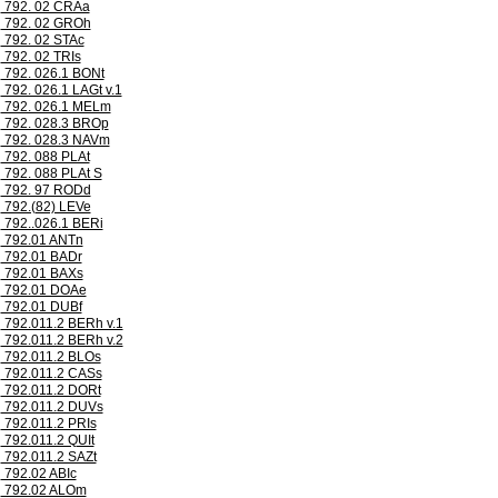
792. 02 CRAa
792. 02 GROh
792. 02 STAc
792. 02 TRIs
792. 026.1 BONt
792. 026.1 LAGt v.1
792. 026.1 MELm
792. 028.3 BROp
792. 028.3 NAVm
792. 088 PLAt
792. 088 PLAt S
792. 97 RODd
792.(82) LEVe
792..026.1 BERi
792.01 ANTn
792.01 BADr
792.01 BAXs
792.01 DOAe
792.01 DUBf
792.011.2 BERh v.1
792.011.2 BERh v.2
792.011.2 BLOs
792.011.2 CASs
792.011.2 DORt
792.011.2 DUVs
792.011.2 PRIs
792.011.2 QUIt
792.011.2 SAZt
792.02 ABIc
792.02 ALOm