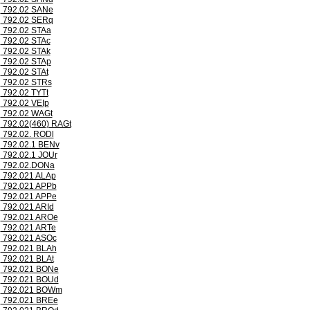
792.02 SANe
792.02 SERq
792.02 STAa
792.02 STAc
792.02 STAk
792.02 STAp
792.02 STAt
792.02 STRs
792.02 TYTt
792.02 VEIp
792.02 WAGt
792.02(460) RAGt
792.02. RODl
792.02.1 BENv
792.02.1 JOUr
792.02.DONa
792.021 ALAp
792.021 APPb
792.021 APPe
792.021 ARId
792.021 AROe
792.021 ARTe
792.021 ASOc
792.021 BLAh
792.021 BLAt
792.021 BONe
792.021 BOUd
792.021 BOWm
792.021 BREe