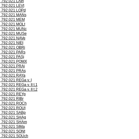
792.021 LAIh
792.021 LEVt
792.021 LOPd
792.021 MANs
792.021 MEM
792.021 MOLt
792.021 MUNc
792.021 MUSe
792.021 NAVe
792.021 NIEt
792.021 OBRi
792.021 PARs
792.021 PASj
792.021 PQMX
792.021 PRAi
792.021 PRAs
792.021 RAYa
792.021 REGa v. I
792.021 REGa v. II t.1
792.021 REGa v. II t.2
792.021 REYp
792.021 RIBr
792.021 ROCh
792.021 ROUt
792.021 SABp
792.021 SHAg
792.021 SHAm
792.021 SIMa
792.021 SONt
792.021 SOUch