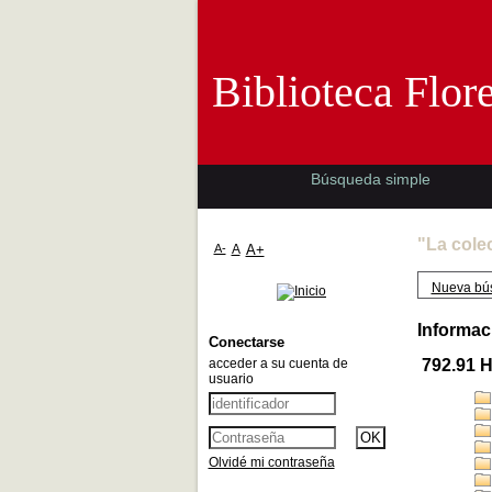
Biblioteca 
Biblioteca Flor
Búsqueda simple
"La cole
A-
A
A+
Nueva bú
Informac
Conectarse
acceder a su cuenta de
792.91 
usuario
Olvidé mi contraseña