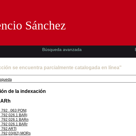
Florencio Sánchez -EMAD-
encio Sánchez
Búsqueda avanzada
cción se encuentra parcialmente catalogada en línea"
squeda
ión de la indexación
HARh
792 . 063 PONt
792 026.1 BARj
792 026.1 BARn
792 026.1 BARr
792 ARTt
792,03(82) MORs