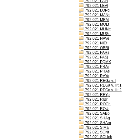
792.021 LAIh
792.021 LEVt
792.021 LOPd
792.021 MANs
792.021 MEM
792.021 MOLt
792.021 MUNc
792.021 MUSe
792.021 NAVe
792.021 NIEt
792.021 OBRi
792.021 PARs
792.021 PASj
792.021 PQMX
792.021 PRAi
792.021 PRAs
792.021 RAYa
792.021 REGa v. I
792.021 REGa v. II t.1
792.021 REGa v. II t.2
792.021 REYp
792.021 RIBr
792.021 ROCh
792.021 ROUt
792.021 SABp
792.021 SHAg
792.021 SHAm
792.021 SIMa
792.021 SONt
792.021 SOUch