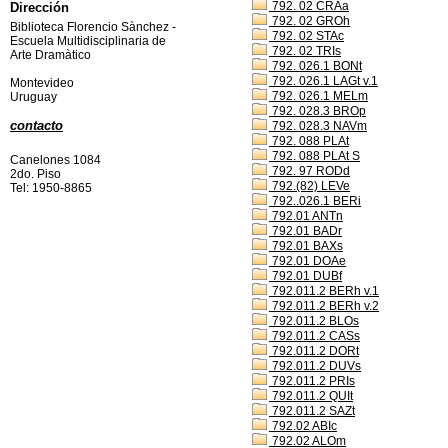
792. 02 CRAa
Dirección
792. 02 GROh
Biblioteca Florencio Sànchez -
792. 02 STAc
Escuela Multidisciplinaria de
792. 02 TRIs
Arte Dramàtico
792. 026.1 BONt
792. 026.1 LAGt v.1
Montevideo
792. 026.1 MELm
Uruguay
792. 028.3 BROp
contacto
792. 028.3 NAVm
792. 088 PLAt
792. 088 PLAt S
Canelones 1084
792. 97 RODd
2do. Piso
792.(82) LEVe
Tel: 1950-8865
792..026.1 BERi
792.01 ANTn
792.01 BADr
792.01 BAXs
792.01 DOAe
792.01 DUBf
792.011.2 BERh v.1
792.011.2 BERh v.2
792.011.2 BLOs
792.011.2 CASs
792.011.2 DORt
792.011.2 DUVs
792.011.2 PRIs
792.011.2 QUIt
792.011.2 SAZt
792.02 ABIc
792.02 ALOm