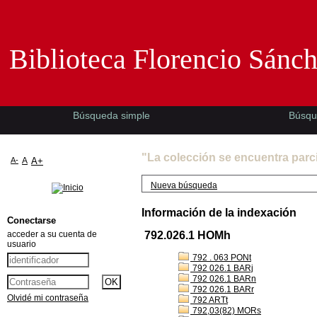
Biblioteca Florencio Sánchez -EMAD-
Biblioteca Florencio Sánc
Búsqueda simple
Búsqu
"La colección se encuentra parc
A-
A
A+
Nueva búsqueda
Información de la indexación
Conectarse
acceder a su cuenta de
792.026.1 HOMh
usuario
792 . 063 PONt
792 026.1 BARj
792 026.1 BARn
792 026.1 BARr
Olvidé mi contraseña
792 ARTt
792,03(82) MORs