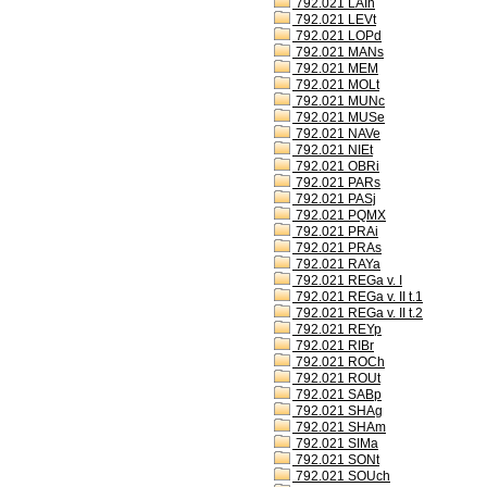
792.021 LAIh
792.021 LEVt
792.021 LOPd
792.021 MANs
792.021 MEM
792.021 MOLt
792.021 MUNc
792.021 MUSe
792.021 NAVe
792.021 NIEt
792.021 OBRi
792.021 PARs
792.021 PASj
792.021 PQMX
792.021 PRAi
792.021 PRAs
792.021 RAYa
792.021 REGa v. I
792.021 REGa v. II t.1
792.021 REGa v. II t.2
792.021 REYp
792.021 RIBr
792.021 ROCh
792.021 ROUt
792.021 SABp
792.021 SHAg
792.021 SHAm
792.021 SIMa
792.021 SONt
792.021 SOUch