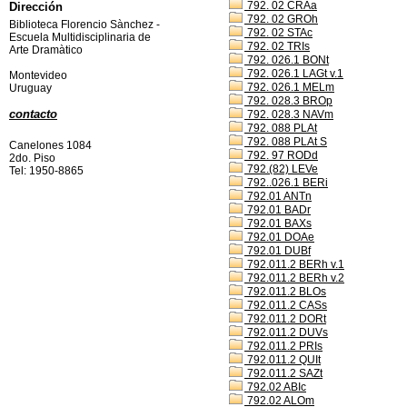
792. 02 CRAa
Dirección
792. 02 GROh
Biblioteca Florencio Sànchez -
792. 02 STAc
Escuela Multidisciplinaria de
792. 02 TRIs
Arte Dramàtico
792. 026.1 BONt
792. 026.1 LAGt v.1
Montevideo
792. 026.1 MELm
Uruguay
792. 028.3 BROp
contacto
792. 028.3 NAVm
792. 088 PLAt
792. 088 PLAt S
Canelones 1084
792. 97 RODd
2do. Piso
792.(82) LEVe
Tel: 1950-8865
792..026.1 BERi
792.01 ANTn
792.01 BADr
792.01 BAXs
792.01 DOAe
792.01 DUBf
792.011.2 BERh v.1
792.011.2 BERh v.2
792.011.2 BLOs
792.011.2 CASs
792.011.2 DORt
792.011.2 DUVs
792.011.2 PRIs
792.011.2 QUIt
792.011.2 SAZt
792.02 ABIc
792.02 ALOm