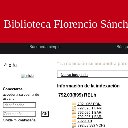
Biblioteca Florencio Sánchez -EMAD-
Biblioteca Florencio Sánc
Búsqueda simple
Búsqu
"La colección se encuentra parc
A-
A
A+
Nueva búsqueda
Información de la indexación
Conectarse
acceder a su cuenta de
792.03(899) RELh
usuario
792 . 063 PONt
792 026.1 BARj
792 026.1 BARn
792 026.1 BARr
Olvidé mi contraseña
792 ARTt
792,03(82) MORs