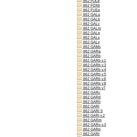
862 FOLe
862 FOXb
862 FUEp
862 GALa
862 GALb
862 GALc
862 GALm
862 GALp
862 GALs
862 GALv
862 GAMs
862 GARa
862 GARb
862 GARb v.1
862 GARb v.3
862 GARb v.4
862 GARb v.5
862 GARb v.6
862 GARb v.8
862 GARb v7
862 GARc
862 GARd
862 GARh
862 GARl
862 GARl S
862 GARl v.2
862 GARm
862 GARo v.3
862 GARp
862 GARr