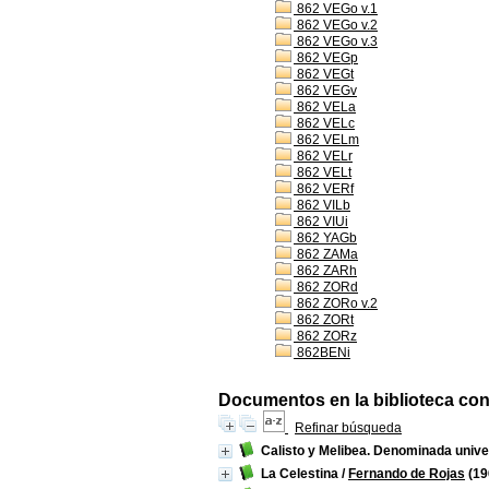
862 VEGo v.1
862 VEGo v.2
862 VEGo v.3
862 VEGp
862 VEGt
862 VEGv
862 VELa
862 VELc
862 VELm
862 VELr
862 VELt
862 VERf
862 VILb
862 VIUi
862 YAGb
862 ZAMa
862 ZARh
862 ZORd
862 ZORo v.2
862 ZORt
862 ZORz
862BENi
Documentos en la biblioteca con 
Refinar búsqueda
Calisto y Melibea. Denominada univ
La Celestina
/
Fernando de Rojas
(19