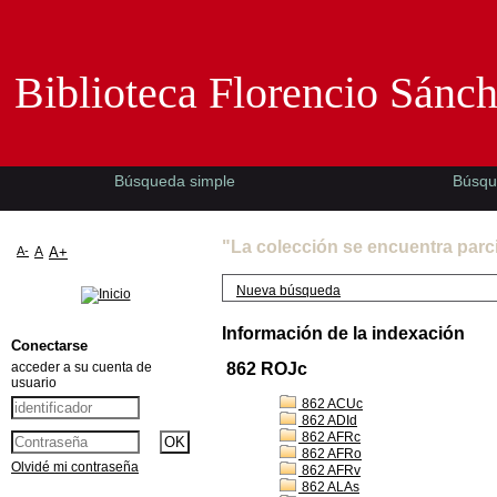
Biblioteca Florencio Sánchez -EMAD-
Biblioteca Florencio Sánc
Búsqueda simple
Búsqu
"La colección se encuentra parc
A-
A
A+
Nueva búsqueda
Información de la indexación
Conectarse
acceder a su cuenta de
862 ROJc
usuario
862 ACUc
862 ADId
862 AFRc
862 AFRo
Olvidé mi contraseña
862 AFRv
862 ALAs