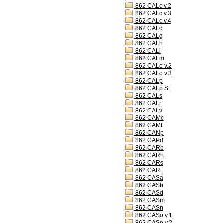
862 CALc v.2
862 CALc v.3
862 CALc v.4
862 CALd
862 CALg
862 CALh
862 CALl
862 CALm
862 CALo v.2
862 CALo v.3
862 CALp
862 CALp S
862 CALs
862 CALt
862 CALv
862 CAMc
862 CAMf
862 CANp
862 CAPd
862 CARb
862 CARh
862 CARs
862 CARt
862 CASa
862 CASb
862 CASd
862 CASm
862 CASn
862 CASo v.1
862 CASo v.2