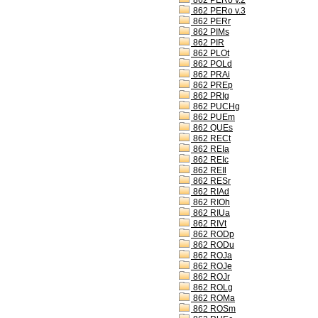
862 PERo v.2
862 PERo v.3
862 PERr
862 PIMs
862 PIR
862 PLOt
862 POLd
862 PRAi
862 PREp
862 PRIg
862 PUCHg
862 PUEm
862 QUEs
862 RECt
862 REIa
862 REIc
862 REIl
862 RESr
862 RIAd
862 RIOh
862 RIUa
862 RIVt
862 RODp
862 RODu
862 ROJa
862 ROJe
862 ROJr
862 ROLg
862 ROMa
862 ROSm