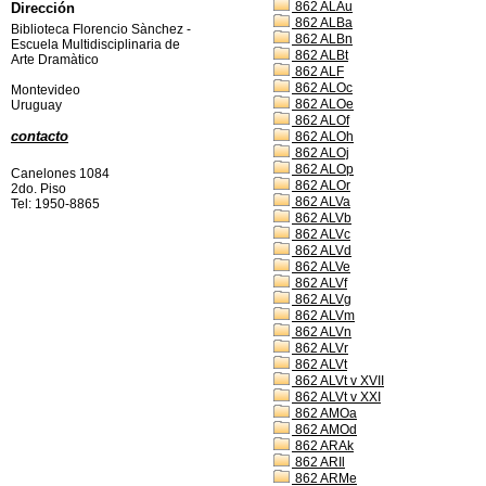
862 ALAu
Dirección
862 ALBa
Biblioteca Florencio Sànchez -
862 ALBn
Escuela Multidisciplinaria de
862 ALBt
Arte Dramàtico
862 ALF
862 ALOc
Montevideo
862 ALOe
Uruguay
862 ALOf
contacto
862 ALOh
862 ALOj
862 ALOp
Canelones 1084
862 ALOr
2do. Piso
862 ALVa
Tel: 1950-8865
862 ALVb
862 ALVc
862 ALVd
862 ALVe
862 ALVf
862 ALVg
862 ALVm
862 ALVn
862 ALVr
862 ALVt
862 ALVt v XVII
862 ALVt v XXI
862 AMOa
862 AMOd
862 ARAk
862 ARIl
862 ARMe