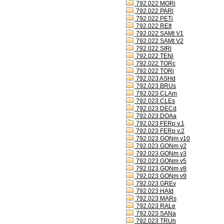
792.022 MORi
792.022 PARl
792.022 PETi
792.022 REIt
792.022 SAMt V1
792.022 SAMt V2
792.022 SIRl
792.022 TENi
792.022 TORc
792.022 TORi
792.023 ASHd
792.023 BRUs
792.023 CLAm
792.023 CLEs
792.023 DECd
792.023 DOAa
792.023 FERp v.1
792.023 FERp v.2
792.023 GONm v10
792.023 GONm v2
792.023 GONm v3
792.023 GONm v5
792.023 GONm v8
792.023 GONm v9
792.023 GREv
792.023 HAId
792.023 MARs
792.023 RALe
792.023 SANa
792.023 TRUh