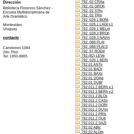
792. 02 CRAa
Dirección
792. 02 GROh
Biblioteca Florencio Sànchez -
792. 02 STAc
Escuela Multidisciplinaria de
792. 02 TRIs
Arte Dramàtico
792. 026.1 BONt
792. 026.1 LAGt v.1
Montevideo
792. 026.1 MELm
Uruguay
792. 028.3 BROp
contacto
792. 028.3 NAVm
792. 088 PLAt
792. 088 PLAt S
Canelones 1084
792. 97 RODd
2do. Piso
792.(82) LEVe
Tel: 1950-8865
792..026.1 BERi
792.01 ANTn
792.01 BADr
792.01 BAXs
792.01 DOAe
792.01 DUBf
792.011.2 BERh v.1
792.011.2 BERh v.2
792.011.2 BLOs
792.011.2 CASs
792.011.2 DORt
792.011.2 DUVs
792.011.2 PRIs
792.011.2 QUIt
792.011.2 SAZt
792.02 ABIc
792.02 ALOm