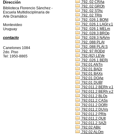
792. 02 CRAa
Dirección
792. 02 GROh
Biblioteca Florencio Sànchez -
792. 02 STAc
Escuela Multidisciplinaria de
792. 02 TRIs
Arte Dramàtico
792. 026.1 BONt
792. 026.1 LAGt v.1
Montevideo
792. 026.1 MELm
Uruguay
792. 028.3 BROp
contacto
792. 028.3 NAVm
792. 088 PLAt
792. 088 PLAt S
Canelones 1084
792. 97 RODd
2do. Piso
792.(82) LEVe
Tel: 1950-8865
792..026.1 BERi
792.01 ANTn
792.01 BADr
792.01 BAXs
792.01 DOAe
792.01 DUBf
792.011.2 BERh v.1
792.011.2 BERh v.2
792.011.2 BLOs
792.011.2 CASs
792.011.2 DORt
792.011.2 DUVs
792.011.2 PRIs
792.011.2 QUIt
792.011.2 SAZt
792.02 ABIc
792.02 ALOm