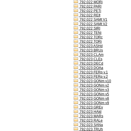
792.022 MORi
792.022 PARl
792.022 PETi
792.022 REIt
792.022 SAMt V1
792.022 SAMt V2
792.022 SIRl
792.022 TENi
792.022 TORc
792.022 TORi
792.023 ASHd
792.023 BRUs
792.023 CLAm
792.023 CLEs
792.023 DECd
792.023 DOAa
792.023 FERp v.1
792.023 FERp v.2
792.023 GONm v10
792.023 GONm v2
792.023 GONm v3
792.023 GONm v5
792.023 GONm v8
792.023 GONm v9
792.023 GREv
792.023 HAId
792.023 MARs
792.023 RALe
792.023 SANa
792.023 TRUh