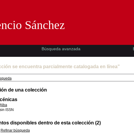
Florencio Sánchez -EMAD-
encio Sánchez
Búsqueda avanzada
cción se encuentra parcialmente catalogada en línea"
squeda
ión de una colección
scénicas
Alba
sin ISSN
os disponibles dentro de esta colección (2)
Refinar búsqueda