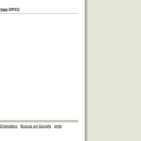
reau
(2011)
e Dramàtico
Buscar en Google
pmb