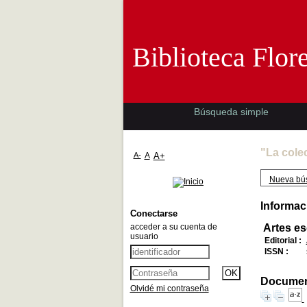
Biblioteca 
Biblioteca Flor
Búsqueda simple
"La cole
A-
A
A+
Nueva bú
Informac
Conectarse
acceder a su cuenta de
Artes e
usuario
Editorial :
ISSN :
Document
Olvidé mi contraseña