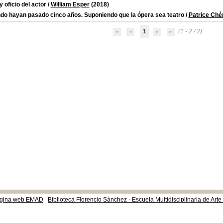
y oficio del actor
/
William Esper
(2018)
do hayan pasado cinco años. Suponiendo que la ópera sea teatro
/
Patrice Ché
1
(1 - 2 / 2)
gina web EMAD
Biblioteca Florencio Sànchez - Escuela Multidisciplinaria de Art