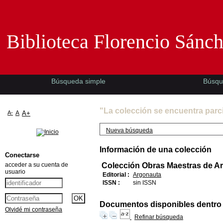
Biblioteca Florencio Sánchez -EMAD-
Biblioteca Florencio Sánc
Búsqueda simple
Búsqu
"La colección se encuentra parc
A-
A
A+
Nueva búsqueda
Información de una colección
Conectarse
acceder a su cuenta de
Colección Obras Maestras de A
usuario
Editorial :
Argonauta
ISSN :
sin ISSN
Documentos disponibles dentro d
Olvidé mi contraseña
Refinar búsqueda