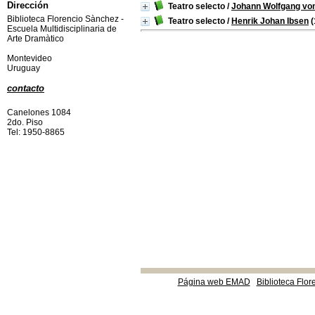
Dirección
Teatro selecto
/
Johann Wolfgang vo
Biblioteca Florencio Sànchez -
Teatro selecto
/
Henrik Johan Ibsen
(
Escuela Multidisciplinaria de
Arte Dramàtico
Montevideo
Uruguay
contacto
Canelones 1084
2do. Piso
Tel: 1950-8865
Página web EMAD
Biblioteca Flor