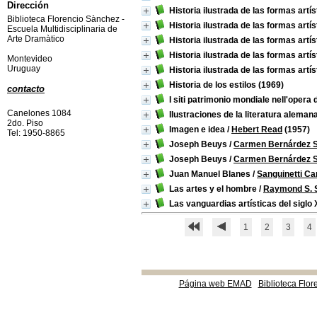
Dirección
Historia ilustrada de las formas artís
Biblioteca Florencio Sànchez -
Historia ilustrada de las formas artís
Escuela Multidisciplinaria de
Arte Dramàtico
Historia ilustrada de las formas artí
Historia ilustrada de las formas artí
Montevideo
Uruguay
Historia ilustrada de las formas artí
Historia de los estilos
(1969)
contacto
I siti patrimonio mondiale nell'opera d
Canelones 1084
Ilustraciones de la literatura aleman
2do. Piso
Imagen e idea
/
Hebert Read
(1957)
Tel: 1950-8865
Joseph Beuys
/
Carmen Bernárdez 
Joseph Beuys
/
Carmen Bernárdez 
Juan Manuel Blanes
/
Sanguinetti C
Las artes y el hombre
/
Raymond S. S
Las vanguardias artísticas del siglo
1
2
3
4
Página web EMAD
Biblioteca Flor