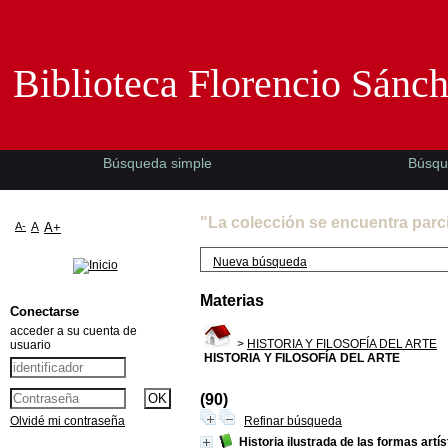
Biblioteca Florencio Sánchez -EMAD-
Biblioteca Florencio Sánc
Búsqueda simple
Búsqu
"La colección se encuentra parc
A-
A
A+
Nueva búsqueda
Materias
Conectarse
acceder a su cuenta de
>
HISTORIA Y FILOSOFÍA DEL ARTE
usuario
HISTORIA Y FILOSOFÍA DEL ARTE
(90)
Olvidé mi contraseña
Refinar búsqueda
Historia ilustrada de las formas artí