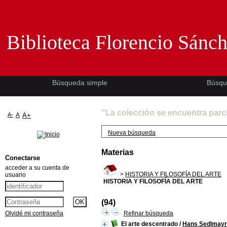
Biblioteca Florencio Sánchez -EMAD-
Biblioteca Florencio Sánc
Búsqueda simple
Búsqu
"La colección se encuentra parc
A-
A
A+
Nueva búsqueda
Materias
Conectarse
acceder a su cuenta de
>
HISTORIA Y FILOSOFÍA DEL ARTE
usuario
HISTORIA Y FILOSOFÍA DEL ARTE
(94)
Olvidé mi contraseña
Refinar búsqueda
El arte descentrado
/
Hans Sedlmayr