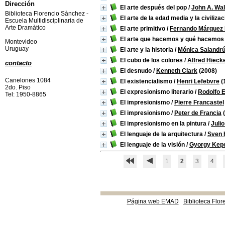
Dirección
El arte después del pop
/
John A. Wa
Biblioteca Florencio Sànchez -
El arte de la edad media y la civiliza
Escuela Multidisciplinaria de
Arte Dramàtico
El arte primitivo
/
Fernando Márquez 
El arte que hacemos y qué hacemos 
Montevideo
Uruguay
El arte y la historia
/
Mónica Salandr
El cubo de los colores
/
Alfred Hieck
contacto
El desnudo
/
Kenneth Clark
(2008)
Canelones 1084
El existencialismo
/
Henri Lefebvre
(
2do. Piso
El expresionismo literario
/
Rodolfo 
Tel: 1950-8865
El impresionismo
/
Pierre Francastel
El impresionismo
/
Peter de Francia
(
El impresionismo en la pintura
/
Juli
El lenguaje de la arquitectura
/
Sven 
El lenguaje de la visión
/
Gyorgy Kep
1
2
3
4
Página web EMAD
Biblioteca Flor