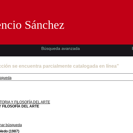
Florencio Sánchez -EMAD-
encio Sánchez
Búsqueda avanzada
cción se encuentra parcialmente catalogada en línea"
squeda
TORIA Y FILOSOFÍA DEL ARTE
Y FILOSOFÍA DEL ARTE
nar búsqueda
oledo
(1987)