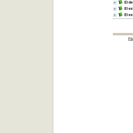
El d
El ex
El ex
Pá