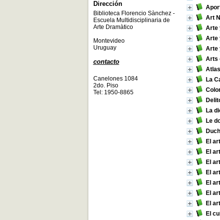
Dirección
Aport
Biblioteca Florencio Sànchez -
Art 
Escuela Multidisciplinaria de
Arte Dramàtico
Arte 
Arte 
Montevideo
Uruguay
Arte 
Arts
contacto
Atlas
Canelones 1084
La C
2do. Piso
Color
Tel: 1950-8865
Delit
La d
Le do
Duc
El ar
El ar
El ar
El ar
El ar
El a
El ar
El cu