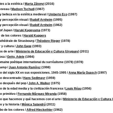
es a la estética
/
Marta Zátonyi
(2016)
Noveau
/
Madsen Tschudi
(1967)
y belleza en la estética medieval
/
Umberto Eco
(1997)
y percepción visual
/
Rudolf Arnheim
(1995)
y percepción visual
/
Rudolf Arnheim
(1962)
 of Japan
/
Haruki Kageyama
(1973)
 de los colores
/
Harald Kuppers
athédrale de Strasbourg
/
Théodore Rieger
(1978)
 y cultura
/
John Gage
(1993)
os de arte
/
Ministerio de Educación y Cultura (Uruguay)
(2011)
iosa
/
Getty, Adele
(1994)
maine poétique international du surréalisme (1978)
(1978)
hamp
/
Juan Antonio Ramírez
(1998)
te del siglo XX en sus exposiciones. 1945-1995
/
Anna María Guasch
(1997)
te descentrado
/
Hans Sedlmayr
(1959)
te después del pop
/
John A. Walker
(1975)
te de la edad media y la civilización francesa
/
Louis Réau
(1956)
te primitivo
/
Fernando Márquez Miranda
(1958)
rte que hacemos y qué hacemos con el arte
/
Ministerio de Educación y Cultura 
te y la historia
/
Mónica Salandrú
(2011)
bo de los colores
/
Alfred Hieckethier
(1962)