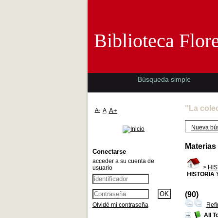
Biblioteca 
Biblioteca Flor
Búsqueda simple
"La cole
A-
A
A+
Nueva bú
Materias
Conectarse
acceder a su cuenta de
>
HIS
usuario
HISTORIA 
(90)
Olvidé mi contraseña
Refi
All T