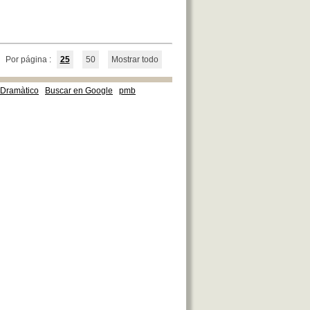
Por página :
25
50
Mostrar todo
e Dramàtico
Buscar en Google
pmb