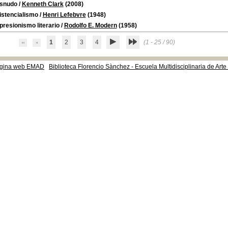
esnudo
/
Kenneth Clark
(2008)
istencialismo
/
Henri Lefebvre
(1948)
presionismo literario
/
Rodolfo E. Modern
(1958)
1
2
3
4
(1 - 25 / 90)
gina web EMAD
Biblioteca Florencio Sànchez - Escuela Multidisciplinaria de Art