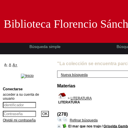
Biblioteca Florencio Sánchez -EMAD-
Biblioteca Florencio Sánc
Búsqueda simple
Búsqu
"La colección se encuentra parc
A-
A
A+
Nueva búsqueda
Materias
Conectarse
acceder a su cuenta de
>
LITERATURA
usuario
LITERATURA
(278)
Olvidé mi contraseña
Refinar búsqueda
El mar que nos trajo
/
Griselda Gamb