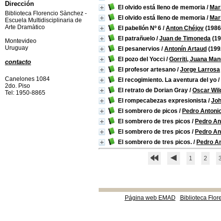
Dirección
El olvido está lleno de memoria
/
Mar
Biblioteca Florencio Sànchez -
El olvido está lleno de memoria
/
Mar
Escuela Multidisciplinaria de
Arte Dramàtico
El pabellón Nº 6
/
Anton Chéjov
(1986
El patrañuelo
/
Juan de Timoneda
(19
Montevideo
Uruguay
El pesanervios
/
Antonín Artaud
(199
El pozo del Yocci
/
Gorriti, Juana Man
contacto
El profesor artesano
/
Jorge Larrosa
Canelones 1084
El recogimiento. La aventura del yo
/
2do. Piso
El retrato de Dorian Gray
/
Oscar Wil
Tel: 1950-8865
El rompecabezas expresionista
/
Joh
El sombrero de picos
/
Pedro Antoni
El sombrero de tres picos
/
Pedro An
El sombrero de tres picos
/
Pedro An
El sombrero de tres picos.
/
Pedro An
1
2
Página web EMAD
Biblioteca Flor