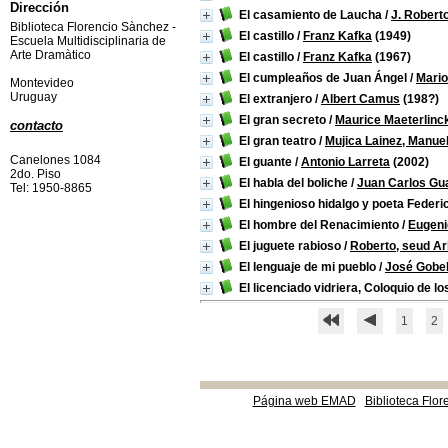
Dirección
El casamiento de Laucha
/
J. Robert
Biblioteca Florencio Sànchez -
El castillo
/
Franz Kafka
(1949)
Escuela Multidisciplinaria de
Arte Dramàtico
El castillo
/
Franz Kafka
(1967)
El cumpleaños de Juan Ángel
/
Mario
Montevideo
Uruguay
El extranjero
/
Albert Camus
(198?)
El gran secreto
/
Maurice Maeterlinc
contacto
El gran teatro
/
Mujica Lainez, Manue
Canelones 1084
El guante
/
Antonio Larreta
(2002)
2do. Piso
El habla del boliche
/
Juan Carlos Gua
Tel: 1950-8865
El hingenioso hidalgo y poeta Federi
El hombre del Renacimiento
/
Eugeni
El juguete rabioso
/
Roberto, seud Ar
El lenguaje de mi pueblo
/
José Gobel
El licenciado vidriera, Coloquio de lo
1
2
Página web EMAD
Biblioteca Flor