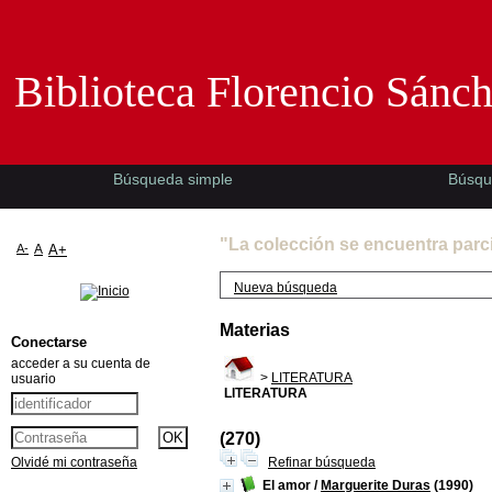
Biblioteca Florencio Sánchez -EMAD-
Biblioteca Florencio Sánc
Búsqueda simple
Búsqu
"La colección se encuentra parc
A-
A
A+
Nueva búsqueda
Materias
Conectarse
acceder a su cuenta de
>
LITERATURA
usuario
LITERATURA
(270)
Olvidé mi contraseña
Refinar búsqueda
El amor
/
Marguerite Duras
(1990)