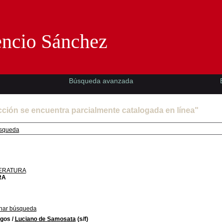
Florencio Sánchez -EMAD-
encio Sánchez
Búsqueda avanzada
cción se encuentra parcialmente catalogada en línea"
squeda
TERATURA
RA
nar búsqueda
ogos
/
Luciano de Samosata
(s/f)