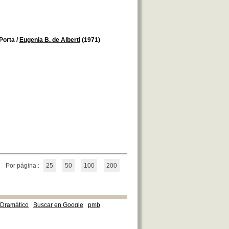
Porta
/
Eugenia B. de Alberti
(1971)
Por página :
25
50
100
200
e Dramàtico
Buscar en Google
pmb