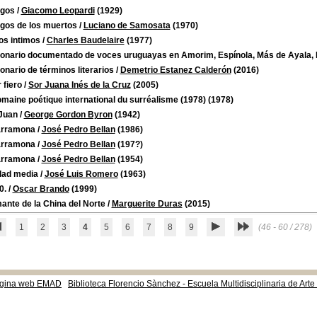
ogos
/
Giacomo Leopardi
(1929)
ogos de los muertos
/
Luciano de Samosata
(1970)
os intimos
/
Charles Baudelaire
(1977)
ionario documentado de voces uruguayas en Amorim, Espínola, Más de Ayala, 
onario de términos literarios
/
Demetrio Estanez Calderón
(2016)
 fiero
/
Sor Juana Inés de la Cruz
(2005)
maine poétique international du surréalisme (1978)
(1978)
Juan
/
George Gordon Byron
(1942)
rramona
/
José Pedro Bellan
(1986)
rramona
/
José Pedro Bellan
(197?)
rramona
/
José Pedro Bellan
(1954)
dad media
/
José Luis Romero
(1963)
0.
/
Oscar Brando
(1999)
ante de la China del Norte
/
Marguerite Duras
(2015)
1
2
3
4
5
6
7
8
9
(46 - 60 / 278)
gina web EMAD
Biblioteca Florencio Sànchez - Escuela Multidisciplinaria de Art