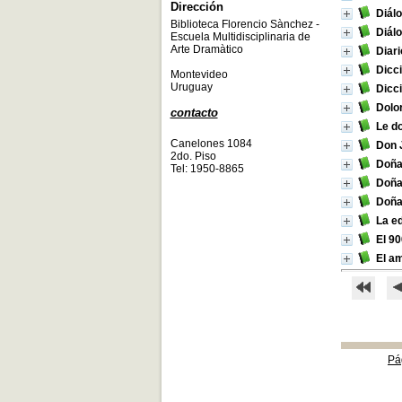
Dirección
Diál
Biblioteca Florencio Sànchez -
Diál
Escuela Multidisciplinaria de
Arte Dramàtico
Diari
Dicc
Montevideo
Uruguay
Dicci
Dolor
contacto
Le do
Canelones 1084
Don 
2do. Piso
Doña
Tel: 1950-8865
Doña
Doña
La e
El 90
El am
Pá