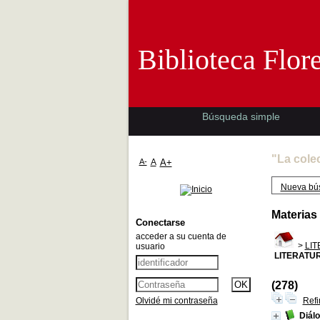
Biblioteca 
Biblioteca Flor
Búsqueda simple
"La cole
A-
A
A+
Nueva bú
Materias
Conectarse
acceder a su cuenta de
>
LI
usuario
LITERATU
(278)
Olvidé mi contraseña
Refi
Diál