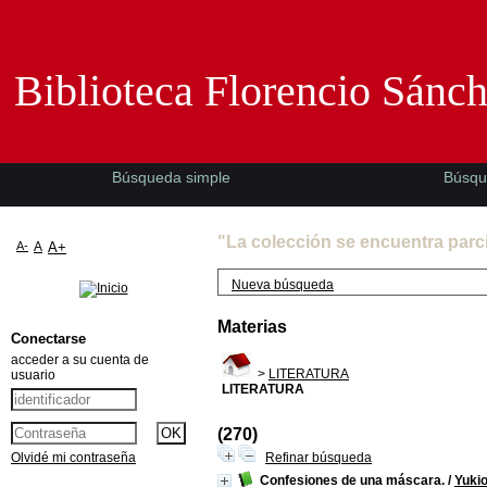
Biblioteca Florencio Sánchez -EMAD-
Biblioteca Florencio Sánc
Búsqueda simple
Búsqu
"La colección se encuentra parc
A-
A
A+
Nueva búsqueda
Materias
Conectarse
acceder a su cuenta de
>
LITERATURA
usuario
LITERATURA
(270)
Olvidé mi contraseña
Refinar búsqueda
Confesiones de una máscara.
/
Yuki