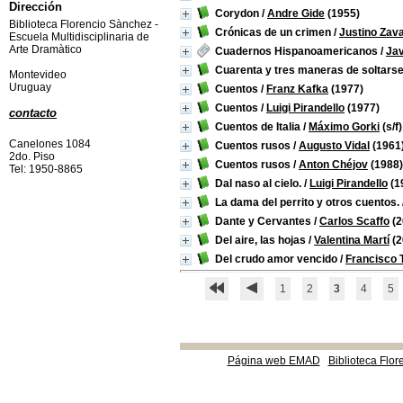
Dirección
Corydon
/
Andre Gide
(1955)
Biblioteca Florencio Sànchez -
Crónicas de un crimen
/
Justino Zav
Escuela Multidisciplinaria de
Arte Dramàtico
Cuadernos Hispanoamericanos
/
Jav
Cuarenta y tres maneras de soltarse
Montevideo
Uruguay
Cuentos
/
Franz Kafka
(1977)
Cuentos
/
Luigi Pirandello
(1977)
contacto
Cuentos de Italia
/
Máximo Gorki
(s/f)
Canelones 1084
Cuentos rusos
/
Augusto Vidal
(1961
2do. Piso
Cuentos rusos
/
Anton Chéjov
(1988)
Tel: 1950-8865
Dal naso al cielo.
/
Luigi Pirandello
(1
La dama del perrito y otros cuentos.
Dante y Cervantes
/
Carlos Scaffo
(2
Del aire, las hojas
/
Valentina Martí
(2
Del crudo amor vencido
/
Francisco T
1
2
3
4
5
Página web EMAD
Biblioteca Flor