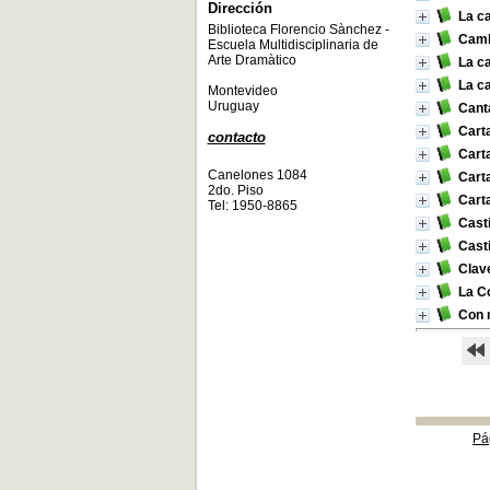
Dirección
La c
Biblioteca Florencio Sànchez -
Camb
Escuela Multidisciplinaria de
Arte Dramàtico
La c
La c
Montevideo
Uruguay
Cant
Cart
contacto
Carta
Canelones 1084
Cart
2do. Piso
Cart
Tel: 1950-8865
Casti
Casti
Clave
La C
Con 
Pá