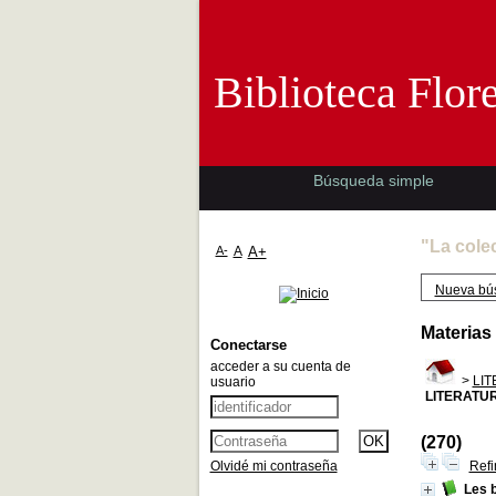
Biblioteca 
Biblioteca Flor
Búsqueda simple
"La cole
A-
A
A+
Nueva bú
Materias
Conectarse
acceder a su cuenta de
>
LI
usuario
LITERATU
(270)
Olvidé mi contraseña
Refi
Les b