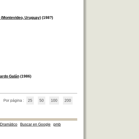
r (Montevideo, Uruguay)
(198?)
ardo Galán
(1986)
Por página :
25
50
100
200
e Dramàtico
Buscar en Google
pmb