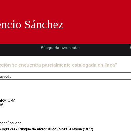
Florencio Sánchez -EMAD-
encio Sánchez
Búsqueda avanzada
cción se encuentra parcialmente catalogada en línea"
squeda
TERATURA
RA
nar búsqueda
urgraves- Trilogue de Victor Hugo
/
Vitez, Antoine
(1977)