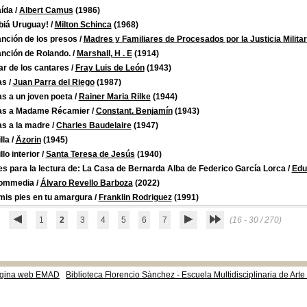
aída
/
Albert Camus
(1986)
iá Uruguay!
/
Milton Schinca
(1968)
anción de los presos
/
Madres y Familiares de Procesados por la Justicia Milita
anción de Rolando.
/
Marshall, H . E
(1914)
ar de los cantares
/
Fray Luis de León
(1943)
as
/
Juan Parra del Riego
(1987)
s a un joven poeta
/
Rainer Maria Rilke
(1944)
as a Madame Récamier
/
Constant. Benjamín
(1943)
as a la madre
/
Charles Baudelaire
(1947)
lla
/
Äzorin
(1945)
llo interior
/
Santa Teresa de Jesús
(1940)
s para la lectura de: La Casa de Bernarda Alba de Federico García Lorca
/
Edu
ommedia
/
Álvaro Revello Barboza
(2022)
mis pies en tu amargura
/
Franklin Rodriguez
(1991)
1
2
3
4
5
6
7
(16 - 30 / 270)
gina web EMAD
Biblioteca Florencio Sànchez - Escuela Multidisciplinaria de Art