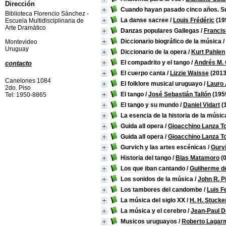
Dirección
Cuando hayan pasado cinco años. Su
Biblioteca Florencio Sànchez -
La danse sacree
/
Louis Frédéric
(19
Escuela Multidisciplinaria de
Arte Dramàtico
Danzas populares Gallegas
/
Francis
Diccionario biográfico de la música
/
Montevideo
Uruguay
Diccionario de la opera
/
Kurt Pahlen
El compadrito y el tango
/
Andrés M. 
contacto
El cuerpo canta
/
Lizzie Waisse
(2013
Canelones 1084
El folklore musical uruguayo
/
Lauro
2do. Piso
El tango
/
José Sebastián Tallón
(195
Tel: 1950-8865
El tango y su mundo
/
Daniel Vidart
(
La esencia de la historia de la músic
Guida all opera
/
Gioacchino Lanza T
Guida all opera
/
Gioacchino Lanza T
Gurvich y las artes escénicas
/
Gurv
Historia del tango
/
Blas Matamoro
(
Los que iban cantando
/
Guilherme de
Los sonidos de la música
/
John R. P
Los tambores del candombe
/
Luis F
La música del siglo XX
/
H. H. Stuck
La música y el cerebro
/
Jean-Paul D
Musicos uruguayos
/
Roberto Lagarm