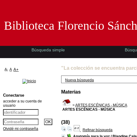
Biblioteca Florencio Sánchez -EMAD-
Biblioteca Florencio Sánc
Búsqueda simple
Búsqu
"La colección se encuentra parc
A-
A
A+
Nueva búsqueda
Materias
Conectarse
acceder a su cuenta de
>
ARTES ESCÉNICAS - MÚSICA
usuario
ARTES ESCÉNICAS - MÚSICA
(38)
Olvidé mi contraseña
Refinar búsqueda
Anatomía para la voz
/
Blandine Cal