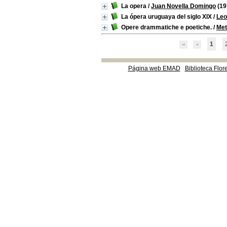
La opera
/
Juan Novella Domingo
(19
La ópera uruguaya del siglo XIX
/
Leo
Opere drammatiche e poetiche.
/
Met
1
Página web EMAD
Biblioteca Flor