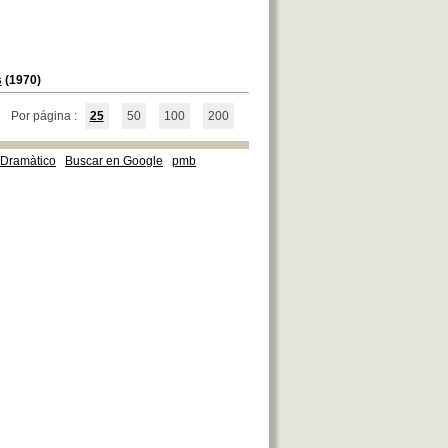
s
(1970)
Por página :
25
50
100
200
e Dramàtico
Buscar en Google
pmb