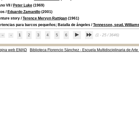
no VII
/
Peter Luke
(1969)
tos
/
Eduardo Zamanillo
(2001)
nture story
/
Terence Mervyn Rattigan
(1961)
rtencias para barcos pequeños; Batalla de ángeles
/
Tennessee, seud. William
1
2
3
4
5
6
(1 - 25 / 3646)
gina web EMAD
Biblioteca Florencio Sànchez - Escuela Multidisciplinaria de Art