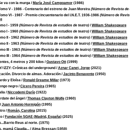
Se va con la murga
/
María José Campoamor
(1986)
Tomo V - 1986 - Centenario del estreno de Juan Moreira
(Número de Revista de e
Tomo VI - 1987 - Premio cincuentenario del I.N.E.T. 1936-1986
(Número de Revista
re
omo I - 1959
(Número de Revista de estudios de teatro)
/
William Shakespeare
omo I - 1960
(Número de Revista de estudios de teatro)
/
William Shakespeare
omo II - 1962
(Número de Revista de estudios de teatro)
/
William Shakespeare
omo II - 1963
(Número de Revista de estudios de teatro)
/
William Shakespeare
omo III - 1963
(Número de Revista de estudios de teatro)
/
William Shakespeare
omo III - 1964
(Número de Revista de estudios de teatro)
/
William Shakespeare
entes, 4 metros y 200 kilos
/
Gustavo Ott
(1999)
/ IZZY: Crónicas del underground
/
Aznar Canet, Jorge
(2021)
cación. Divorcio de almas. Adoración
/
Jacinto Benavente
(1950)
rdo y Eloísa
/
Ronald Greame Millar
(1973)
engo negro
/
Cicero Pereira
(1965)
lia
/
Niccodemi Darío
(1922)
rdate del ángel
/
Thomas Clayton Wolfe
(1960)
/
Juan Antonio Hormigón
(1995)
tro
/
Román, Carolina
(2015)
to
/
Fundación SGAE (Madrid, España)
(2025)
...Barrio Reus al norte.
(1975)
s, mamá Claudia...
/
Alma Bressan
(1959)