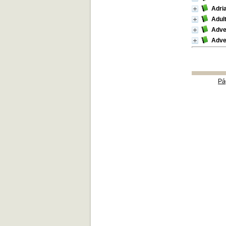
Adria
Adul
Adve
Adve
Pá