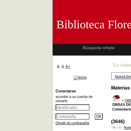
Biblioteca 
Biblioteca Flor
Búsqueda simple
"La cole
A-
A
A+
Nueva bú
Materias
Conectarse
acceder a su cuenta de
>
OB
usuario
OBRAS DE
Comentario
(3646)
Olvidé mi contraseña
Refi