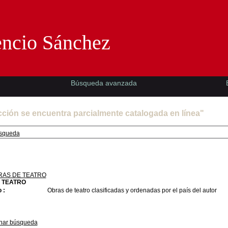
Florencio Sánchez -EMAD-
encio Sánchez
Búsqueda avanzada
cción se encuentra parcialmente catalogada en línea"
squeda
RAS DE TEATRO
 TEATRO
 :
Obras de teatro clasificadas y ordenadas por el país del autor
nar búsqueda