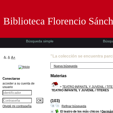
Biblioteca Florencio Sánchez -EMAD-
Biblioteca Florencio Sánc
Búsqueda simple
Búsqu
"La colección se encuentra parc
A-
A
A+
Nueva búsqueda
Materias
Conectarse
acceder a su cuenta de
>
TEATRO INFANTIL Y JUVENIL / TIT
usuario
TEATRO INFANTIL Y JUVENIL / TITERES
(103)
Olvidé mi contraseña
Refinar búsqueda
El teatro de los más chicos
/
Germán 