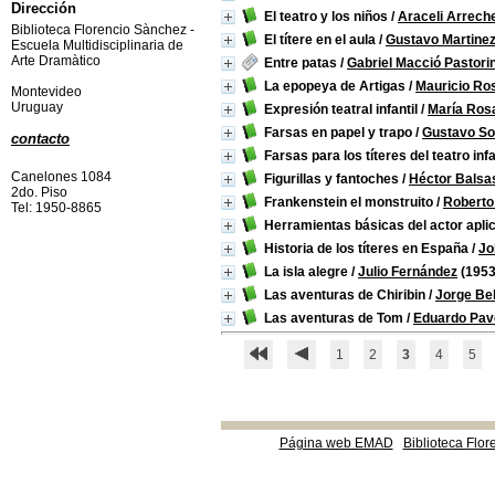
Dirección
El teatro y los niños
/
Araceli Arrech
Biblioteca Florencio Sànchez -
El títere en el aula
/
Gustavo Martine
Escuela Multidisciplinaria de
Arte Dramàtico
Entre patas
/
Gabriel Macció Pastorin
La epopeya de Artigas
/
Mauricio Ro
Montevideo
Uruguay
Expresión teatral infantil
/
María Ros
Farsas en papel y trapo
/
Gustavo So
contacto
Farsas para los títeres del teatro infa
Canelones 1084
Figurillas y fantoches
/
Héctor Balsa
2do. Piso
Frankenstein el monstruito
/
Roberto
Tel: 1950-8865
Herramientas básicas del actor aplic
Historia de los títeres en España
/
Jo
La isla alegre
/
Julio Fernández
(1953
Las aventuras de Chiribin
/
Jorge Bel
Las aventuras de Tom
/
Eduardo Pav
1
2
3
4
5
Página web EMAD
Biblioteca Flor