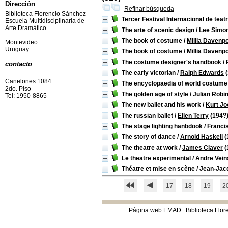
Dirección
Refinar búsqueda
Biblioteca Florencio Sànchez -
Tercer Festival Internacional de teat
Escuela Multidisciplinaria de
Arte Dramàtico
The arte of scenic design
/
Lee Simo
The book of costume
/
Millia Davenpo
Montevideo
Uruguay
The book of costume
/
Millia Davenpo
The costume designer's handbook
/
contacto
The early victorian
/
Ralph Edwards
(
Canelones 1084
The encyclopaedia of world costume
2do. Piso
The golden age of style
/
Julian Robi
Tel: 1950-8865
The new ballet and his work
/
Kurt J
The russian ballet
/
Ellen Terry
(194?
The stage lighting hanbdook
/
Franci
The story of dance
/
Arnold Haskell
(
The theatre at work
/
James Claver
(
Le theatre experimental
/
Andre Vein
Théatre et mise en scène
/
Jean-Jac
17
18
19
2
Página web EMAD
Biblioteca Flor