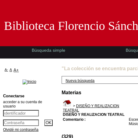
Biblioteca Florencio Sánchez -EMAD-
Biblioteca Florencio Sánc
Búsqueda simple
Búsqu
"La colección se encuentra parc
A-
A
A+
Nueva búsqueda
Materias
Conectarse
acceder a su cuenta de
>
DISEÑO Y REALIZACION
usuario
TEATRAL
DISEÑO Y REALIZACION TEATRAL
Comentario :
Escen
Músic
Olvidé mi contraseña
(329)